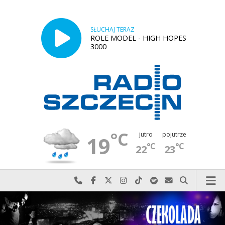
SŁUCHAJ TERAZ
ROLE MODEL - HIGH HOPES
3000
°C
jutro
pojutrze
19
°C
°C
22
23
Najlepiej po prostu do nas zadzwoń
Odwiedź nas na Facebook-u
Odwiedź nas na X
Odwiedź nas na Instagram-ie
Odwiedź nas na TikTok-u
Szukaj nas na Spotify
Wyślij do nas w
Szukaj