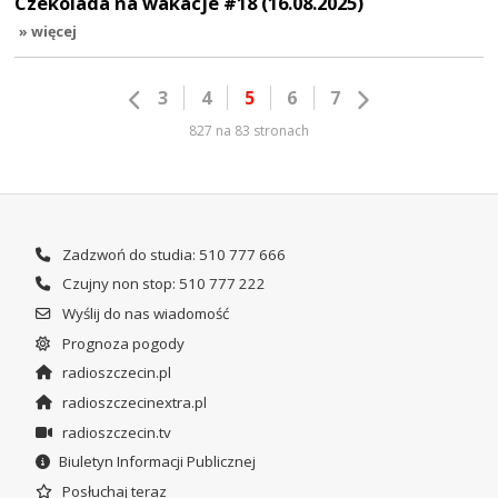
Czekolada na wakacje #18 (16.08.2025)
» więcej
3
4
5
6
7
827 na 83 stronach
Zadzwoń do studia: 510 777 666
Czujny non stop: 510 777 222
Wyślij do nas wiadomość
Prognoza pogody
radioszczecin.pl
radioszczecinextra.pl
radioszczecin.tv
Biuletyn Informacji Publicznej
Posłuchaj teraz