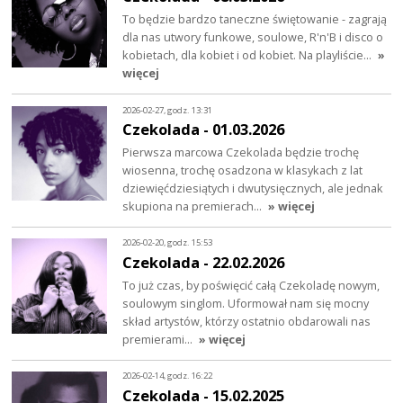
To będzie bardzo taneczne świętowanie - zagrają
dla nas utwory funkowe, soulowe, R'n'B i disco o
kobietach, dla kobiet i od kobiet. Na playliście…
»
więcej
2026-02-27, godz. 13:31
Czekolada - 01.03.2026
Pierwsza marcowa Czekolada będzie trochę
wiosenna, trochę osadzona w klasykach z lat
dziewięćdziesiątych i dwutysięcznych, ale jednak
skupiona na premierach…
» więcej
2026-02-20, godz. 15:53
Czekolada - 22.02.2026
To już czas, by poświęcić całą Czekoladę nowym,
soulowym singlom. Uformował nam się mocny
skład artystów, którzy ostatnio obdarowali nas
premierami…
» więcej
2026-02-14, godz. 16:22
Czekolada - 15.02.2025