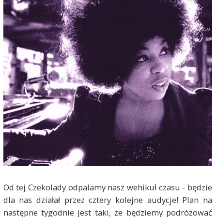
Od tej Czekolady odpalamy nasz wehikuł czasu - będzie
dla nas działał przez cztery kolejne audycje! Plan na
następne tygodnie jest taki, że będziemy podróżować