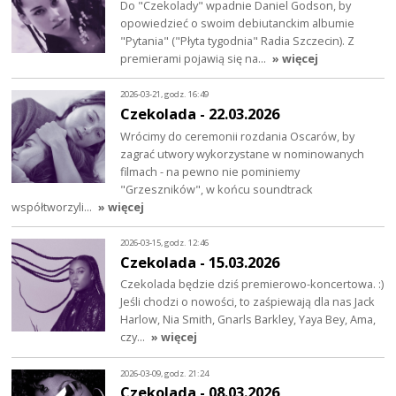
Do "Czekolady" wpadnie Daniel Godson, by
opowiedzieć o swoim debiutanckim albumie
"Pytania" ("Płyta tygodnia" Radia Szczecin). Z
premierami pojawią się na…
» więcej
2026-03-21, godz. 16:49
Czekolada - 22.03.2026
Wrócimy do ceremonii rozdania Oscarów, by
zagrać utwory wykorzystane w nominowanych
filmach - na pewno nie pominiemy
"Grzeszników", w końcu soundtrack
współtworzyli…
» więcej
2026-03-15, godz. 12:46
Czekolada - 15.03.2026
Czekolada będzie dziś premierowo-koncertowa. :)
Jeśli chodzi o nowości, to zaśpiewają dla nas Jack
Harlow, Nia Smith, Gnarls Barkley, Yaya Bey, Ama,
czy…
» więcej
2026-03-09, godz. 21:24
Czekolada - 08.03.2026