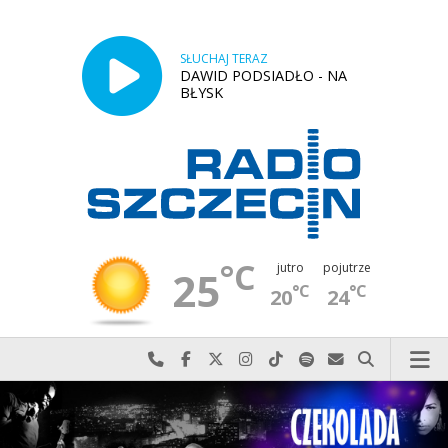
SŁUCHAJ TERAZ
DAWID PODSIADŁO - NA
BŁYSK
°C
jutro
pojutrze
25
°C
°C
20
24
Najlepiej po prostu do nas zadzwoń
Odwiedź nas na Facebook-u
Odwiedź nas na X
Odwiedź nas na Instagram-ie
Odwiedź nas na TikTok-u
Szukaj nas na Spotify
Wyślij do nas w
Szukaj