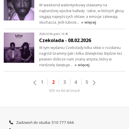
W weekend walentynkowy stawiamy na
najbardziej epickie ballady - takie, w których głosy
sięgają najwyższych oktaw, a emocje zalewają
słuchacza. Jeśli lubicie…
» więcej
2026-02-06, godz. 16:48
Czekolada - 08.02.2026
W tym wydaniu Czekolady kilka słów o rozdaniu
nagród Grammy (jak i kilka dźwięków). Będzie też
pewien dobrze nam znany artysta, który w
niedzielę świętuje…
» więcej
1
2
3
4
5
635 na 64 stronach
Zadzwoń do studia: 510 777 666