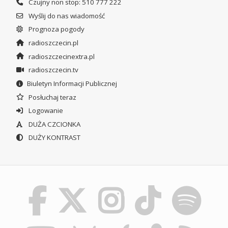
Czujny non stop: 510 777 222
Wyślij do nas wiadomość
Prognoza pogody
radioszczecin.pl
radioszczecinextra.pl
radioszczecin.tv
Biuletyn Informacji Publicznej
Posłuchaj teraz
Logowanie
DUŻA CZCIONKA
DUŻY KONTRAST