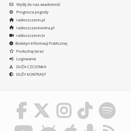
Wyślij do nas wiadomość
Prognoza pogody
radioszczecin.pl
radioszczecinextra.pl
radioszczecin.tv
Biuletyn Informacji Publicznej
Posłuchaj teraz
Logowanie
DUŻA CZCIONKA
DUŻY KONTRAST