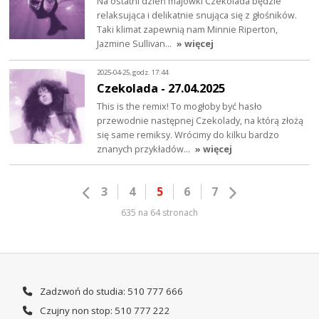
Na ostatni dzień majówki Czekolada będzie
relaksująca i delikatnie snująca się z głośników.
Taki klimat zapewnią nam Minnie Riperton,
Jazmine Sullivan…
» więcej
2025-04-25, godz. 17:44
Czekolada - 27.04.2025
This is the remix! To mogłoby być hasło
przewodnie następnej Czekolady, na którą złożą
się same remiksy. Wrócimy do kilku bardzo
znanych przykładów…
» więcej
3
4
5
6
7
635 na 64 stronach
Zadzwoń do studia: 510 777 666
Czujny non stop: 510 777 222