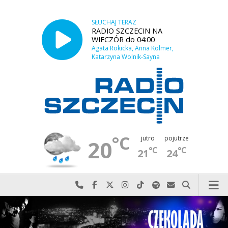
SŁUCHAJ TERAZ
RADIO SZCZECIN NA
WIECZÓR do 04:00
Agata Rokicka, Anna Kolmer,
Katarzyna Wolnik-Sayna
°C
jutro
pojutrze
20
°C
°C
21
24
Najlepiej po prostu do nas zadzwoń
Odwiedź nas na Facebook-u
Odwiedź nas na X
Odwiedź nas na Instagram-ie
Odwiedź nas na TikTok-u
Szukaj nas na Spotify
Wyślij do nas w
Szukaj