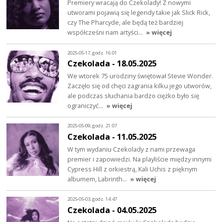
Premiery wracają do Czekolady! Z nowymi
utworami pojawią się legendy takie jak Slick Rick,
czy The Pharcyde, ale będą też bardziej
współcześni nam artyści…
» więcej
2025-05-17, godz. 16:01
Czekolada - 18.05.2025
We wtorek 75 urodziny świętował Stevie Wonder.
Zaczęło się od chęci zagrania kilku jego utworów,
ale podczas słuchania bardzo ciężko było się
ograniczyć…
» więcej
2025-05-09, godz. 21:07
Czekolada - 11.05.2025
W tym wydaniu Czekolady z nami przewaga
premier i zapowiedzi. Na playliście między innymi
Cypress Hill z orkiestrą, Kali Uchis z pięknym
albumem, Labrinth…
» więcej
2025-05-03, godz. 14:47
Czekolada - 04.05.2025