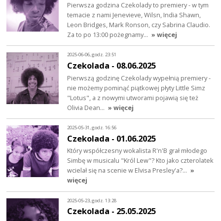
Pierwsza godzina Czekolady to premiery - w tym
temacie z nami Jenevieve, Wilsn, India Shawn,
Leon Bridges, Mark Ronson, czy Sabrina Claudio.
Za to po 13:00 pożegnamy…
» więcej
2025-06-06, godz. 23:51
Czekolada - 08.06.2025
Pierwszą godzinę Czekolady wypełnią premiery -
nie możemy pominąć piątkowej płyty Little Simz
"Lotus", a z nowymi utworami pojawią się też
Olivia Dean…
» więcej
2025-05-31, godz. 16:56
Czekolada - 01.06.2025
Który współczesny wokalista R'n'B grał młodego
Simbę w musicalu "Król Lew"? Kto jako czterolatek
wcielał się na scenie w Elvisa Presley'a?…
»
więcej
2025-05-23, godz. 13:28
Czekolada - 25.05.2025