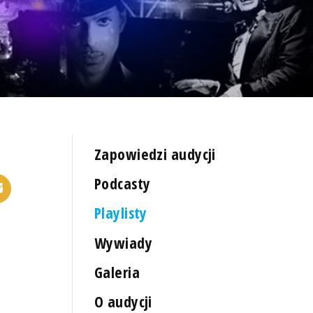
Zapowiedzi audycji
Podcasty
Playlisty
Wywiady
Galeria
O audycji