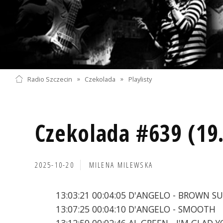
Radio Szczecin
»
Czekolada
»
Playlisty
Czekolada #639 (19
2025-10-20
MILENA MILEWSKA
13:03:21 00:04:05 D'ANGELO - BROWN S
13:07:25 00:04:10 D'ANGELO - SMOOTH
13:12:59 00:02:46 AL GREEN - I'M GLAD 