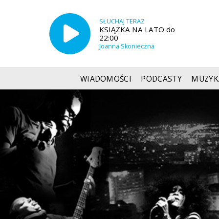
SŁUCHAJ TERAZ
KSIĄŻKA NA LATO do
22:00
Joanna Skonieczna
WIADOMOŚCI
PODCASTY
MUZYK