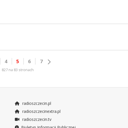
4
5
6
7
827 na 83 stronach
radioszczecin.pl
radioszczecinextra.pl
radioszczecin.tv
Biuletyn Informacji Publicznej