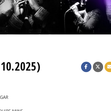
.10.2025)
UGAR
YOU'RE MINE