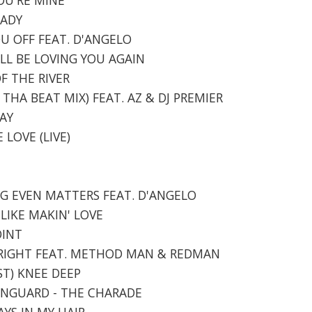
LADY
OU OFF FEAT. D'ANGELO
I'LL BE LOVING YOU AGAIN
OF THE RIVER
T THA BEAT MIX) FEAT. AZ & DJ PREMIER
DAY
 LOVE (LIVE)
ING EVEN MATTERS FEAT. D'ANGELO
 LIKE MAKIN' LOVE
OINT
ND RIGHT FEAT. METHOD MAN & REDMAN
UST) KNEE DEEP
VANGUARD - THE CHARADE
AYS IN MY HAIR