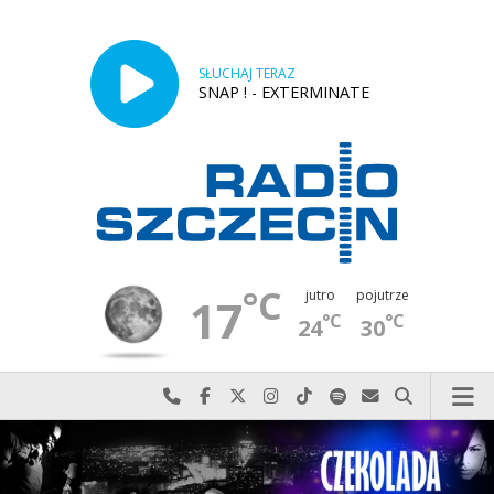
SŁUCHAJ TERAZ
SNAP ! - EXTERMINATE
°C
jutro
pojutrze
17
°C
°C
24
30
Najlepiej po prostu do nas zadzwoń
Odwiedź nas na Facebook-u
Odwiedź nas na X
Odwiedź nas na Instagram-ie
Odwiedź nas na TikTok-u
Szukaj nas na Spotify
Wyślij do nas w
Szukaj