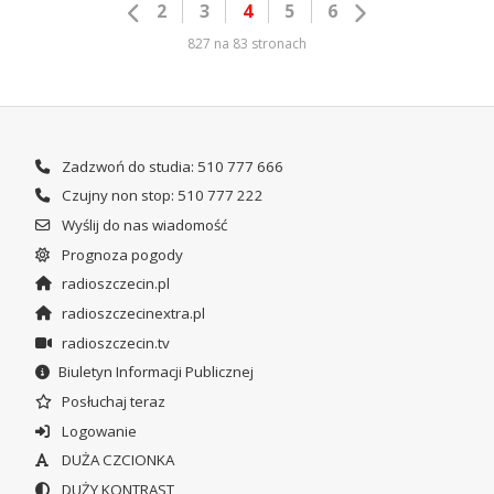
2
3
4
5
6
827 na 83 stronach
Zadzwoń do studia: 510 777 666
Czujny non stop: 510 777 222
Wyślij do nas wiadomość
Prognoza pogody
radioszczecin.pl
radioszczecinextra.pl
radioszczecin.tv
Biuletyn Informacji Publicznej
Posłuchaj teraz
Logowanie
DUŻA CZCIONKA
DUŻY KONTRAST