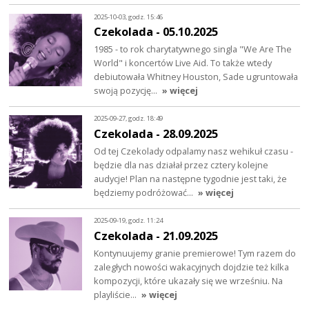
2025-10-03, godz. 15:46
Czekolada - 05.10.2025
1985 - to rok charytatywnego singla "We Are The
World" i koncertów Live Aid. To także wtedy
debiutowała Whitney Houston, Sade ugruntowała
swoją pozycję…
» więcej
2025-09-27, godz. 18:49
Czekolada - 28.09.2025
Od tej Czekolady odpalamy nasz wehikuł czasu -
będzie dla nas działał przez cztery kolejne
audycje! Plan na następne tygodnie jest taki, że
będziemy podróżować…
» więcej
2025-09-19, godz. 11:24
Czekolada - 21.09.2025
Kontynuujemy granie premierowe! Tym razem do
zaległych nowości wakacyjnych dojdzie też kilka
kompozycji, które ukazały się we wrześniu. Na
playliście…
» więcej