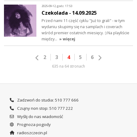
2025-09-12, godz. 17:53
Czekolada - 14.09.2025
Przed nami 11 część cyklu "Już to grali" - w tym
wydaniu skupimy się na samplach i coverach
wśród premier ostatnich miesięcy. :) Na playliście
między…
» więcej
2
3
4
5
6
635 na 64 stronach
Zadzwoń do studia: 510 777 666
Czujny non stop: 510 777 222
Wyślij do nas wiadomość
Prognoza pogody
radioszczecin.pl