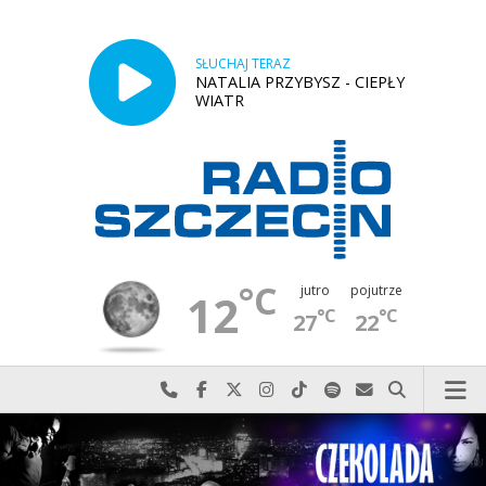
SŁUCHAJ TERAZ
NATALIA PRZYBYSZ - CIEPŁY
WIATR
°C
jutro
pojutrze
12
°C
°C
27
22
Najlepiej po prostu do nas zadzwoń
Odwiedź nas na Facebook-u
Odwiedź nas na X
Odwiedź nas na Instagram-ie
Odwiedź nas na TikTok-u
Szukaj nas na Spotify
Wyślij do nas w
Szukaj