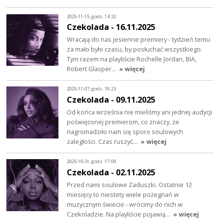
2025-11-15, godz. 14:32
Czekolada - 16.11.2025
Wracają do nas jesienne premiery - tydzień temu
za mało było czasu, by posłuchać wszystkiego.
Tym razem na playliście Rochelle Jordan, BIA,
Robert Glasper…
» więcej
2025-11-07, godz. 18:23
Czekolada - 09.11.2025
Od końca września nie mieliśmy ani jednej audycji
poświęconej premierom, co znaczy, że
nagromadziło nam się sporo soulowych
zaległości. Czas ruszyć…
» więcej
2025-10-31, godz. 17:09
Czekolada - 02.11.2025
Przed nami soulowe Zaduszki. Ostatnie 12
miesięcy to niestety wiele pożegnań w
muzycznym świecie - wrócimy do nich w
Czekoladzie. Na playliście pojawią…
» więcej