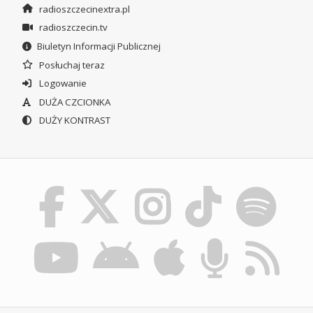
radioszczecinextra.pl
radioszczecin.tv
Biuletyn Informacji Publicznej
Posłuchaj teraz
Logowanie
DUŻA CZCIONKA
DUŻY KONTRAST