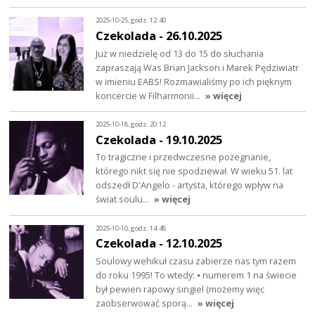
2025-10-25, godz. 12:40
Czekolada - 26.10.2025
Już w niedzielę od 13 do 15 do słuchania
zapraszają Was Brian Jackson i Marek Pędziwiatr
w imieniu EABS! Rozmawialiśmy po ich pięknym
koncercie w Filharmonii…
» więcej
2025-10-18, godz. 20:12
Czekolada - 19.10.2025
To tragiczne i przedwczesne pożegnanie,
którego nikt się nie spodziewał. W wieku 51. lat
odszedł D'Angelo - artysta, którego wpływ na
świat soulu…
» więcej
2025-10-10, godz. 14:48
Czekolada - 12.10.2025
Soulowy wehikuł czasu zabierze nas tym razem
do roku 1995! To wtedy: ⦁ numerem 1 na świecie
był pewien rapowy singiel (możemy więc
zaobserwować sporą…
» więcej