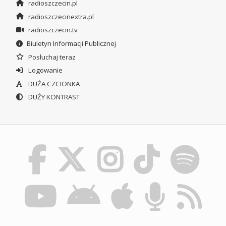
radioszczecin.pl
radioszczecinextra.pl
radioszczecin.tv
Biuletyn Informacji Publicznej
Posłuchaj teraz
Logowanie
DUŻA CZCIONKA
DUŻY KONTRAST