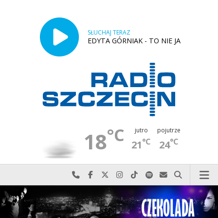
SŁUCHAJ TERAZ
EDYTA GÓRNIAK - TO NIE JA
°C
jutro
pojutrze
18
°C
°C
21
24
Najlepiej po prostu do nas zadzwoń
Odwiedź nas na Facebook-u
Odwiedź nas na X
Odwiedź nas na Instagram-ie
Odwiedź nas na TikTok-u
Szukaj nas na Spotify
Wyślij do nas w
Szukaj