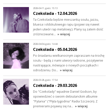
2026-04-11, godz. 15:13
Czekolada - 12.04.2026
Ta Czekolada będzie mieszanką soulu, jazzu,
bluesa i oldskulowego rapu (pojawi się nawet
jeden utwór rap metalowy;). Plany są zatem dość
zróżnicowane…
» więcej
2026-04-04, godz. 14:44
Czekolada - 05.04.2026
Po śniadaniu wielkanocnym zapraszam na trochę
soulu - będą z nami utwory radosne, pozytywnie
nastrajające, mówiące o nowych początkach i
odrodzeniu. Do…
» więcej
2026-03-28, godz. 17:54
Czekolada - 29.03.2026
Do "Czekolady" wpadnie Daniel Godson, by
opowiedzieć o swoim debiutanckim albumie
"Pytania" ("Płyta tygodnia" Radia Szczecin). Z
premierami pojawią się na…
» więcej