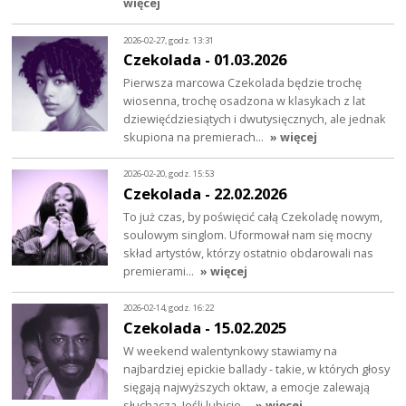
więcej
2026-02-27, godz. 13:31
Czekolada - 01.03.2026
Pierwsza marcowa Czekolada będzie trochę
wiosenna, trochę osadzona w klasykach z lat
dziewięćdziesiątych i dwutysięcznych, ale jednak
skupiona na premierach…
» więcej
2026-02-20, godz. 15:53
Czekolada - 22.02.2026
To już czas, by poświęcić całą Czekoladę nowym,
soulowym singlom. Uformował nam się mocny
skład artystów, którzy ostatnio obdarowali nas
premierami…
» więcej
2026-02-14, godz. 16:22
Czekolada - 15.02.2025
W weekend walentynkowy stawiamy na
najbardziej epickie ballady - takie, w których głosy
sięgają najwyższych oktaw, a emocje zalewają
słuchacza. Jeśli lubicie…
» więcej