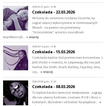
2026-03-21, godz. 16:49
Czekolada - 22.03.2026
Wrócimy do ceremonii rozdania Oscarów, by
zagrać utwory wykorzystane w nominowanych
filmach - na pewno nie pominiemy
"Grzeszników", w końcu soundtrack
współtworzyli…
» więcej
2026-03-15, godz. 12:46
Czekolada - 15.03.2026
Czekolada będzie dziś premierowo-koncertowa. :)
Jeśli chodzi o nowości, to zaśpiewają dla nas Jack
Harlow, Nia Smith, Gnarls Barkley, Yaya Bey, Ama,
czy…
» więcej
2026-03-09, godz. 21:24
Czekolada - 08.03.2026
To będzie bardzo taneczne świętowanie - zagrają
dla nas utwory funkowe, soulowe, R'n'B i disco o
kobietach, dla kobiet i od kobiet. Na playliście…
»