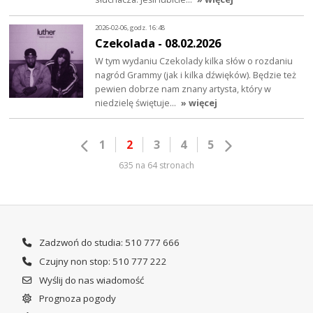
2026-02-06, godz. 16:48
Czekolada - 08.02.2026
W tym wydaniu Czekolady kilka słów o rozdaniu
nagród Grammy (jak i kilka dźwięków). Będzie też
pewien dobrze nam znany artysta, który w
niedzielę świętuje…
» więcej
1
2
3
4
5
635 na 64 stronach
Zadzwoń do studia: 510 777 666
Czujny non stop: 510 777 222
Wyślij do nas wiadomość
Prognoza pogody