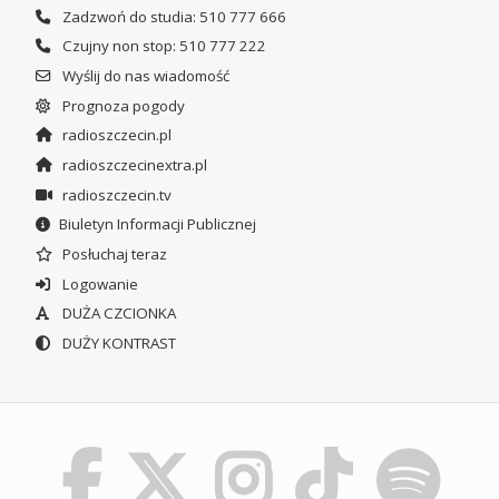
Zadzwoń do studia: 510 777 666
Czujny non stop: 510 777 222
Wyślij do nas wiadomość
Prognoza pogody
radioszczecin.pl
radioszczecinextra.pl
radioszczecin.tv
Biuletyn Informacji Publicznej
Posłuchaj teraz
Logowanie
DUŻA CZCIONKA
DUŻY KONTRAST