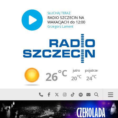
SŁUCHAJ TERAZ
RADIO SZCZECIN NA
WAKACJACH do 12:00
Grzegorz Lament
°C
jutro
pojutrze
26
°C
°C
20
24
Najlepiej po prostu do nas zadzwoń
Odwiedź nas na Facebook-u
Odwiedź nas na X
Odwiedź nas na Instagram-ie
Odwiedź nas na TikTok-u
Szukaj nas na Spotify
Wyślij do nas w
Szukaj