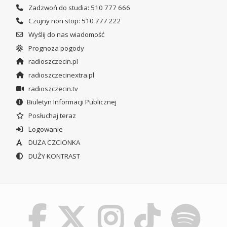
Zadzwoń do studia: 510 777 666
Czujny non stop: 510 777 222
Wyślij do nas wiadomość
Prognoza pogody
radioszczecin.pl
radioszczecinextra.pl
radioszczecin.tv
Biuletyn Informacji Publicznej
Posłuchaj teraz
Logowanie
DUŻA CZCIONKA
DUŻY KONTRAST