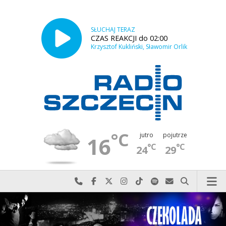
SŁUCHAJ TERAZ
CZAS REAKCJI do 02:00
Krzysztof Kukliński, Sławomir Orlik
°C
jutro
pojutrze
16
°C
°C
24
29
Najlepiej po prostu do nas zadzwoń
Odwiedź nas na Facebook-u
Odwiedź nas na X
Odwiedź nas na Instagram-ie
Odwiedź nas na TikTok-u
Szukaj nas na Spotify
Wyślij do nas w
Szukaj