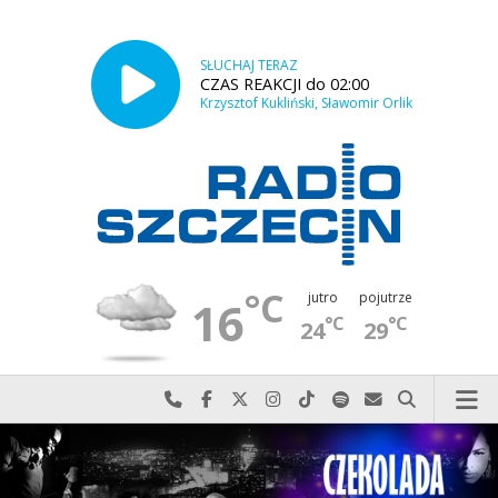
SŁUCHAJ TERAZ
CZAS REAKCJI do 02:00
Krzysztof Kukliński, Sławomir Orlik
°C
jutro
pojutrze
16
°C
°C
24
29
Najlepiej po prostu do nas zadzwoń
Odwiedź nas na Facebook-u
Odwiedź nas na X
Odwiedź nas na Instagram-ie
Odwiedź nas na TikTok-u
Szukaj nas na Spotify
Wyślij do nas w
Szukaj