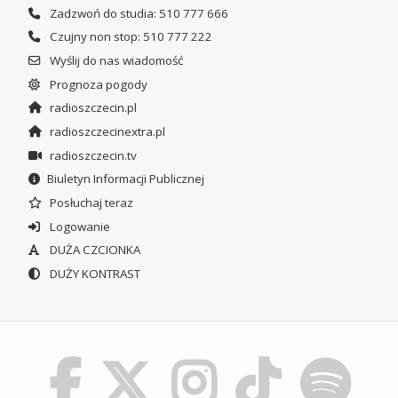
Zadzwoń do studia: 510 777 666
Czujny non stop: 510 777 222
Wyślij do nas wiadomość
Prognoza pogody
radioszczecin.pl
radioszczecinextra.pl
radioszczecin.tv
Biuletyn Informacji Publicznej
Posłuchaj teraz
Logowanie
DUŻA CZCIONKA
DUŻY KONTRAST