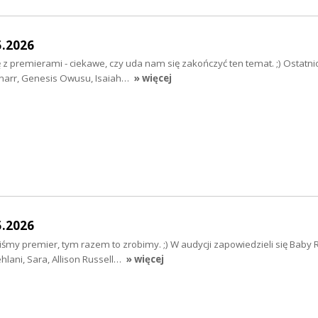
5.2026
 z premierami - ciekawe, czy uda nam się zakończyć ten temat. ;) Ostatn
rnarr, Genesis Owusu, Isaiah…
» więcej
5.2026
iśmy premier, tym razem to zrobimy. ;) W audycji zapowiedzieli się Baby 
hlani, Sara, Allison Russell…
» więcej