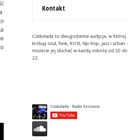
ść
Kontakt
a.
go
ka
Czekolada to dwugodzinna audycja, w której
ie
królują soul, funk, R'n'B, hip-hop, jazz i urban -
co
możecie jej słuchać w każdą sobotę od 20 do
22.