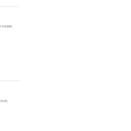
io nowe
Rose,