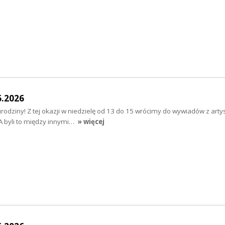
6.2026
rodziny! Z tej okazji w niedzielę od 13 do 15 wrócimy do wywiadów z arty
. A byli to między innymi…
» więcej