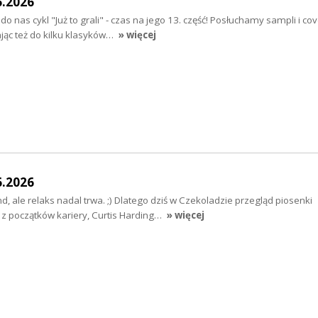
6.2026
do nas cykl "Już to grali" - czas na jego 13. część! Posłuchamy sampli i co
ając też do kilku klasyków…
» więcej
6.2026
 ale relaks nadal trwa. ;) Dlatego dziś w Czekoladzie przegląd piosenki
 z początków kariery, Curtis Harding…
» więcej