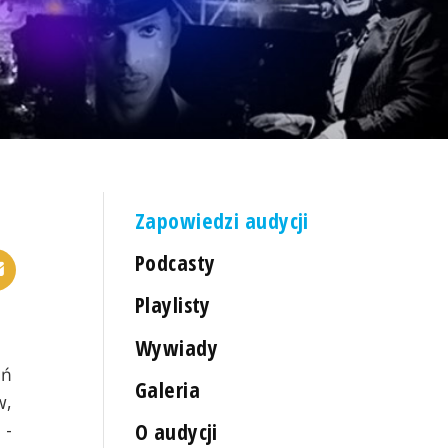
Zapowiedzi audycji
Podcasty
Playlisty
Wywiady
ań
Galeria
w,
O audycji
 -