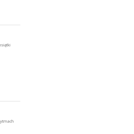
siątki
 rytmach