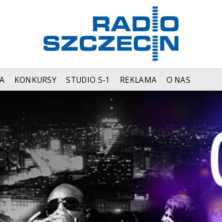
A
KONKURSY
STUDIO S-1
REKLAMA
O NAS