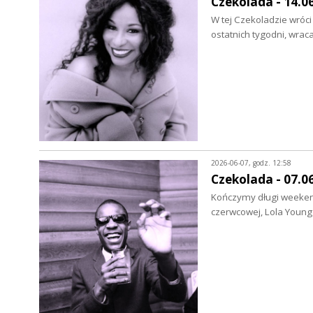
Czekolada - 14.0
W tej Czekoladzie wróci 
ostatnich tygodni, wrac
2026-06-07, godz. 12:58
Czekolada - 07.0
Kończymy długi weekend,
czerwcowej, Lola Young