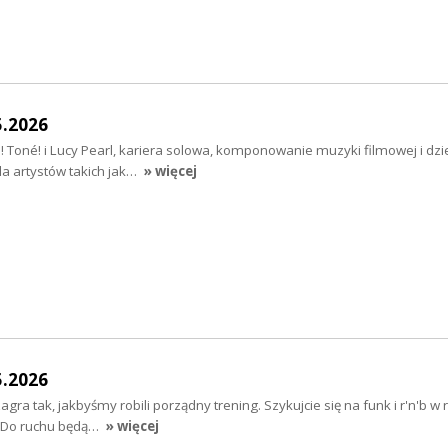
5.2026
i! Toné! i Lucy Pearl, kariera solowa, komponowanie muzyki filmowej i dzie
a artystów takich jak…
» więcej
5.2026
ra tak, jakbyśmy robili porządny trening. Szykujcie się na funk i r'n'b w
;) Do ruchu będą…
» więcej