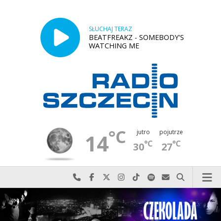
SŁUCHAJ TERAZ
BEATFREAKZ - SOMEBODY'S
WATCHING ME
°C
jutro
pojutrze
14
°C
°C
30
27
Najlepiej po prostu do nas zadzwoń
Odwiedź nas na Facebook-u
Odwiedź nas na X
Odwiedź nas na Instagram-ie
Odwiedź nas na TikTok-u
Szukaj nas na Spotify
Wyślij do nas w
Szukaj