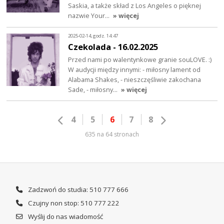
Saskia, a także skład z Los Angeles o pięknej
nazwie Your…
» więcej
2025-02-14, godz. 14:47
Czekolada - 16.02.2025
Przed nami po walentynkowe granie souLOVE. :)
W audycji między innymi: - miłosny lament od
Alabama Shakes, - nieszczęśliwie zakochana
Sade, - miłosny…
» więcej
4
5
6
7
8
635 na 64 stronach
Zadzwoń do studia: 510 777 666
Czujny non stop: 510 777 222
Wyślij do nas wiadomość