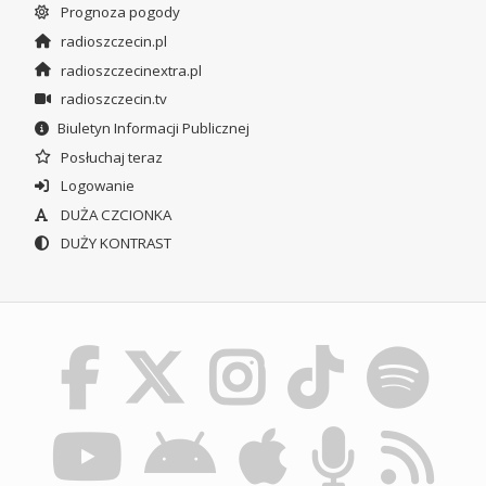
Prognoza pogody
radioszczecin.pl
radioszczecinextra.pl
radioszczecin.tv
Biuletyn Informacji Publicznej
Posłuchaj teraz
Logowanie
DUŻA CZCIONKA
DUŻY KONTRAST