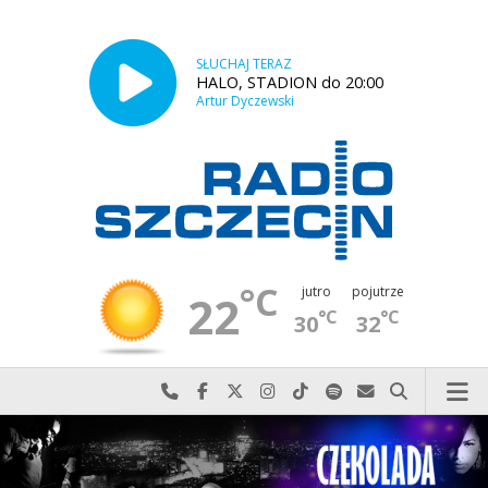
SŁUCHAJ TERAZ
HALO, STADION do 20:00
Artur Dyczewski
°C
jutro
pojutrze
22
°C
°C
30
32
Najlepiej po prostu do nas zadzwoń
Odwiedź nas na Facebook-u
Odwiedź nas na X
Odwiedź nas na Instagram-ie
Odwiedź nas na TikTok-u
Szukaj nas na Spotify
Wyślij do nas w
Szukaj