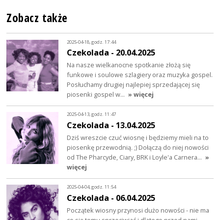
Zobacz także
2025-04-18, godz. 17:44
Czekolada - 20.04.2025
Na nasze wielkanocne spotkanie złożą się
funkowe i soulowe szlagiery oraz muzyka gospel.
Posłuchamy drugiej najlepiej sprzedającej się
piosenki gospel w…
» więcej
2025-04-13, godz. 11:47
Czekolada - 13.04.2025
Dziś wreszcie czuć wiosnę i będziemy mieli na to
piosenkę przewodnią. ;) Dołączą do niej nowości
od The Pharcyde, Ciary, BRK i Loyle'a Carnera…
»
więcej
2025-04-04, godz. 11:54
Czekolada - 06.04.2025
Początek wiosny przynosi dużo nowości - nie ma
co się temu sprzeciwiać i dlatego przed nami