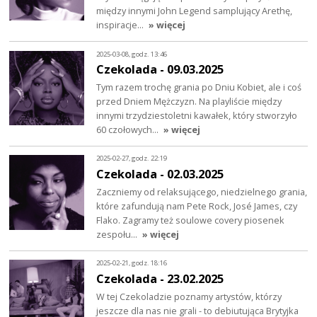
między innymi John Legend samplujący Arethę,
inspiracje…
» więcej
2025-03-08, godz. 13:46
Czekolada - 09.03.2025
Tym razem trochę grania po Dniu Kobiet, ale i coś
przed Dniem Mężczyzn. Na playliście między
innymi trzydziestoletni kawałek, który stworzyło
60 czołowych…
» więcej
2025-02-27, godz. 22:19
Czekolada - 02.03.2025
Zaczniemy od relaksującego, niedzielnego grania,
które zafundują nam Pete Rock, José James, czy
Flako. Zagramy też soulowe covery piosenek
zespołu…
» więcej
2025-02-21, godz. 18:16
Czekolada - 23.02.2025
W tej Czekoladzie poznamy artystów, którzy
jeszcze dla nas nie grali - to debiutująca Brytyjka