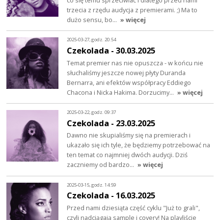
trzecia z rzędu audycja z premierami. ;) Ma to
dużo sensu, bo…
» więcej
2025-03-27, godz. 20:54
Czekolada - 30.03.2025
Temat premier nas nie opuszcza - w końcu nie
słuchaliśmy jeszcze nowej płyty Duranda
Bernarra, ani efektów współpracy Eddiego
Chacona i Nicka Hakima. Dorzucimy…
» więcej
2025-03-22, godz. 09:37
Czekolada - 23.03.2025
Dawno nie skupialiśmy się na premierach i
ukazało się ich tyle, że będziemy potrzebować na
ten temat co najmniej dwóch audycji. Dziś
zaczniemy od bardzo…
» więcej
2025-03-15, godz. 14:59
Czekolada - 16.03.2025
Przed nami dziesiąta część cyklu "Już to grali",
czyli nadciągają sample i covery! Na playliście