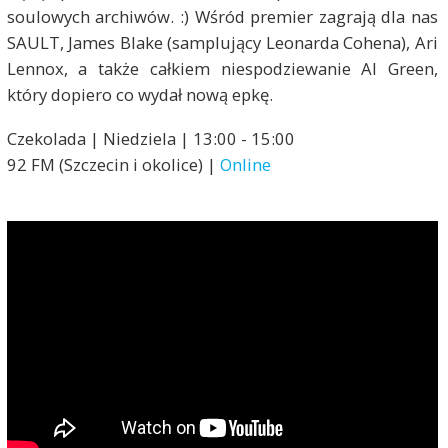
soulowych archiwów. :) Wśród premier zagrają dla nas
SAULT, James Blake (samplujący Leonarda Cohena), Ari
Lennox, a także całkiem niespodziewanie Al Green,
który dopiero co wydał nową epkę.
Czekolada | Niedziela | 13:00 - 15:00
92 FM (Szczecin i okolice) |
Online