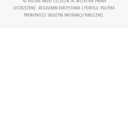
© POLSKIE RADIO SZCZECIN SA. WSZYSTKIE PRAWA
ZASTRZEŻONE.
REGULAMIN KORZYSTANIA Z PORTALU
POLITYKA
PRYWATNOŚCI
BIULETYN INFORMACJI PUBLICZNEJ