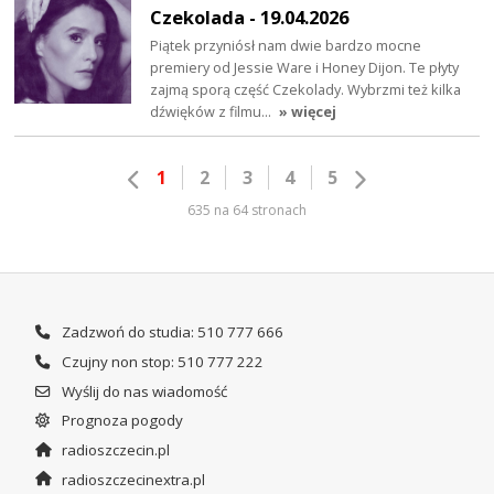
Czekolada - 19.04.2026
Piątek przyniósł nam dwie bardzo mocne
premiery od Jessie Ware i Honey Dijon. Te płyty
zajmą sporą część Czekolady. Wybrzmi też kilka
dźwięków z filmu…
» więcej
1
2
3
4
5
635 na 64 stronach
Zadzwoń do studia: 510 777 666
Czujny non stop: 510 777 222
Wyślij do nas wiadomość
Prognoza pogody
radioszczecin.pl
radioszczecinextra.pl