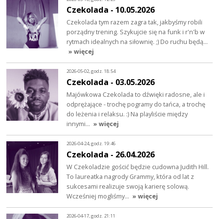
Czekolada - 10.05.2026
Czekolada tym razem zagra tak, jakbyśmy robili
porządny trening. Szykujcie się na funk i r'n'b w
rytmach idealnych na siłownię. ;) Do ruchu będą…
» więcej
2026-05-02, godz. 18:54
Czekolada - 03.05.2026
Majówkowa Czekolada to dźwięki radosne, ale i
odprężające - trochę pogramy do tańca, a trochę
do leżenia i relaksu. :) Na playliście między
innymi…
» więcej
2026-04-24, godz. 19:46
Czekolada - 26.04.2026
W Czekoladzie gościć będzie cudowna Judith Hill.
To laureatka nagrody Grammy, która od lat z
sukcesami realizuje swoją karierę solową.
Wcześniej mogliśmy…
» więcej
2026-04-17, godz. 21:11