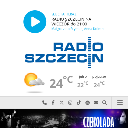
SŁUCHAJ TERAZ
RADIO SZCZECIN NA
WIECZÓR do 21:00
Małgorzata Frymus, Anna Kolmer
°C
jutro
pojutrze
24
°C
°C
22
24
Najlepiej po prostu do nas zadzwoń
Odwiedź nas na Facebook-u
Odwiedź nas na X
Odwiedź nas na Instagram-ie
Odwiedź nas na TikTok-u
Szukaj nas na Spotify
Wyślij do nas w
Szukaj