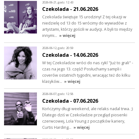
2026-06-21, godz. 12:43
Czekolada - 21.06.2026
Czekolada świętuje 15 urodziny! Z tej okazji w
niedzielę od 13 do 15 wrócimy do wywiadów z
artystami, którzy gościli w audycji. A byli to między
innymi…
» więcej
2026-06-12, godz. 20:59
Czekolada - 14.06.2026
W tej Czekoladzie wróci do nas cykl "Już to grali" -
czas na jego 13. część! Posłuchamy sampli i
coverów ostatnich tygodni, wracając też do kilku
klasyków…
» więcej
2026-06-07, godz. 12:58
Czekolada - 07.06.2026
Kończymy długi weekend, ale relaks nadal trwa. ;)
Dlatego dziś w Czekoladzie przegląd piosenki
czerwcowej, Lola Young z początków kariery,
Curtis Harding…
» więcej