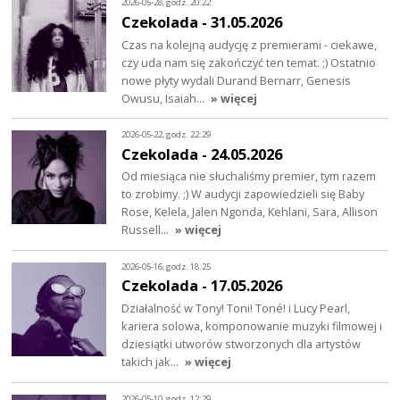
2026-05-28, godz. 20:22
Czekolada - 31.05.2026
Czas na kolejną audycję z premierami - ciekawe,
czy uda nam się zakończyć ten temat. ;) Ostatnio
nowe płyty wydali Durand Bernarr, Genesis
Owusu, Isaiah…
» więcej
2026-05-22, godz. 22:29
Czekolada - 24.05.2026
Od miesiąca nie słuchaliśmy premier, tym razem
to zrobimy. ;) W audycji zapowiedzieli się Baby
Rose, Kelela, Jalen Ngonda, Kehlani, Sara, Allison
Russell…
» więcej
2026-05-16, godz. 18:25
Czekolada - 17.05.2026
Działalność w Tony! Toni! Toné! i Lucy Pearl,
kariera solowa, komponowanie muzyki filmowej i
dziesiątki utworów stworzonych dla artystów
takich jak…
» więcej
2026-05-10, godz. 12:29