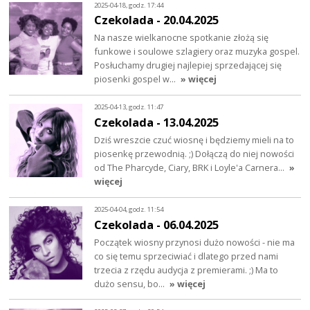
2025-04-18, godz. 17:44
Czekolada - 20.04.2025
Na nasze wielkanocne spotkanie złożą się
funkowe i soulowe szlagiery oraz muzyka gospel.
Posłuchamy drugiej najlepiej sprzedającej się
piosenki gospel w…
» więcej
2025-04-13, godz. 11:47
Czekolada - 13.04.2025
Dziś wreszcie czuć wiosnę i będziemy mieli na to
piosenkę przewodnią. ;) Dołączą do niej nowości
od The Pharcyde, Ciary, BRK i Loyle'a Carnera…
»
więcej
2025-04-04, godz. 11:54
Czekolada - 06.04.2025
Początek wiosny przynosi dużo nowości - nie ma
co się temu sprzeciwiać i dlatego przed nami
trzecia z rzędu audycja z premierami. ;) Ma to
dużo sensu, bo…
» więcej