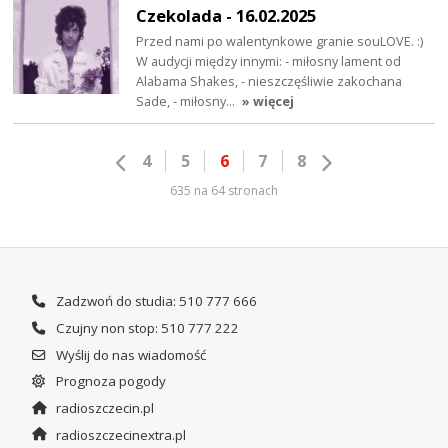
Czekolada - 16.02.2025
Przed nami po walentynkowe granie souLOVE. :)
W audycji między innymi: - miłosny lament od
Alabama Shakes, - nieszczęśliwie zakochana
Sade, - miłosny…
» więcej
4
5
6
7
8
635 na 64 stronach
Zadzwoń do studia: 510 777 666
Czujny non stop: 510 777 222
Wyślij do nas wiadomość
Prognoza pogody
radioszczecin.pl
radioszczecinextra.pl