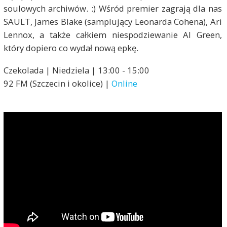
soulowych archiwów. :) Wśród premier zagrają dla nas
SAULT, James Blake (samplujący Leonarda Cohena), Ari
Lennox, a także całkiem niespodziewanie Al Green,
który dopiero co wydał nową epkę.
Czekolada | Niedziela | 13:00 - 15:00
92 FM (Szczecin i okolice) |
Online