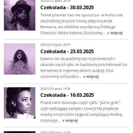
2025-03-27, godz. 20:54
Czekolada - 30.03.2025
Temat premier nas nie opuszcza - w końcu nie
słuchaliśmy jeszcze nowej płyty Duranda
Bernarra, ani efektów współpracy Eddiego
Chacona i Nicka Hakima. Dorzucimy…
» więcej
2025-03-22, godz. 09:37
Czekolada - 23.03.2025
Dawno nie skupialiśmy się na premierach i
ukazało się ich tyle, że będziemy potrzebować na
ten temat co najmniej dwóch audycji. Dziś
zaczniemy od bardzo…
» więcej
2025-03-15, godz. 14:59
Czekolada - 16.03.2025
Przed nami dziesiąta część cyklu "Już to grali",
czyli nadciągają sample i covery! Na playliście
między innymi John Legend samplujący Arethę,
inspiracje…
» więcej
2025-03-08, godz. 13:46