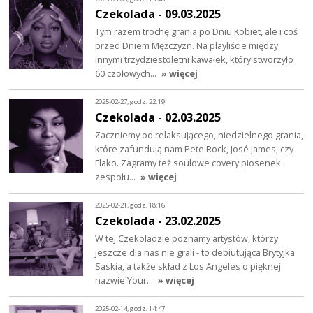
Czekolada - 09.03.2025
Tym razem trochę grania po Dniu Kobiet, ale i coś
przed Dniem Mężczyzn. Na playliście między
innymi trzydziestoletni kawałek, który stworzyło
60 czołowych…
» więcej
2025-02-27, godz. 22:19
Czekolada - 02.03.2025
Zaczniemy od relaksującego, niedzielnego grania,
które zafundują nam Pete Rock, José James, czy
Flako. Zagramy też soulowe covery piosenek
zespołu…
» więcej
2025-02-21, godz. 18:16
Czekolada - 23.02.2025
W tej Czekoladzie poznamy artystów, którzy
jeszcze dla nas nie grali - to debiutująca Brytyjka
Saskia, a także skład z Los Angeles o pięknej
nazwie Your…
» więcej
2025-02-14, godz. 14:47