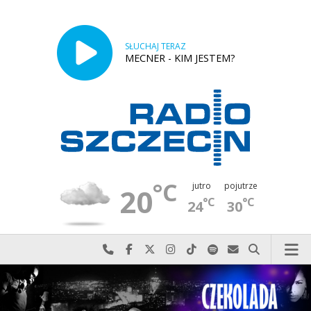
SŁUCHAJ TERAZ
MECNER - KIM JESTEM?
°C
jutro
pojutrze
20
°C
°C
24
30
Najlepiej po prostu do nas zadzwoń
Odwiedź nas na Facebook-u
Odwiedź nas na X
Odwiedź nas na Instagram-ie
Odwiedź nas na TikTok-u
Szukaj nas na Spotify
Wyślij do nas w
Szukaj