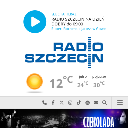
SŁUCHAJ TERAZ
RADIO SZCZECIN NA DZIEŃ
DOBRY do 09:00
Robert Bochenko, Jarosław Gowin
°C
jutro
pojutrze
12
°C
°C
24
30
Najlepiej po prostu do nas zadzwoń
Odwiedź nas na Facebook-u
Odwiedź nas na X
Odwiedź nas na Instagram-ie
Odwiedź nas na TikTok-u
Szukaj nas na Spotify
Wyślij do nas w
Szukaj