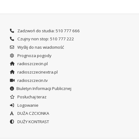
Zadzwoń do studia: 510 777 666
Czujny non stop: 510 777 222
Wyślij do nas wiadomość
Prognoza pogody
radioszczecin.pl
radioszczecinextra.pl
radioszczecin.tv
Biuletyn Informacji Publicznej
Posłuchaj teraz
Logowanie
DUŻA CZCIONKA
DUŻY KONTRAST