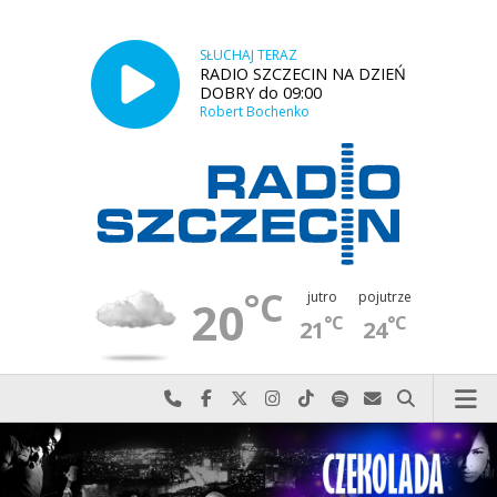
SŁUCHAJ TERAZ
RADIO SZCZECIN NA DZIEŃ
DOBRY do 09:00
Robert Bochenko
°C
jutro
pojutrze
20
°C
°C
21
24
Najlepiej po prostu do nas zadzwoń
Odwiedź nas na Facebook-u
Odwiedź nas na X
Odwiedź nas na Instagram-ie
Odwiedź nas na TikTok-u
Szukaj nas na Spotify
Wyślij do nas w
Szukaj