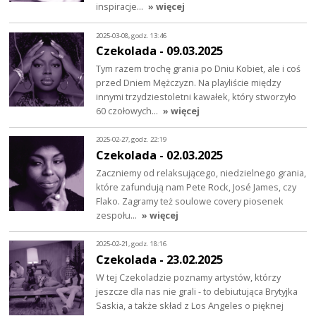
inspiracje…
» więcej
2025-03-08, godz. 13:46
Czekolada - 09.03.2025
Tym razem trochę grania po Dniu Kobiet, ale i coś
przed Dniem Mężczyzn. Na playliście między
innymi trzydziestoletni kawałek, który stworzyło
60 czołowych…
» więcej
2025-02-27, godz. 22:19
Czekolada - 02.03.2025
Zaczniemy od relaksującego, niedzielnego grania,
które zafundują nam Pete Rock, José James, czy
Flako. Zagramy też soulowe covery piosenek
zespołu…
» więcej
2025-02-21, godz. 18:16
Czekolada - 23.02.2025
W tej Czekoladzie poznamy artystów, którzy
jeszcze dla nas nie grali - to debiutująca Brytyjka
Saskia, a także skład z Los Angeles o pięknej