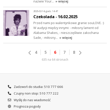
nazwie Your…
» więcej
2025-02-14, godz. 14:47
Czekolada - 16.02.2025
Przed nami po walentynkowe granie souLOVE. :)
W audycji między innymi: - miłosny lament od
Alabama Shakes, - nieszczęśliwie zakochana
Sade, - miłosny…
» więcej
4
5
6
7
8
635 na 64 stronach
Zadzwoń do studia: 510 777 666
Czujny non stop: 510 777 222
Wyślij do nas wiadomość
Prognoza pogody