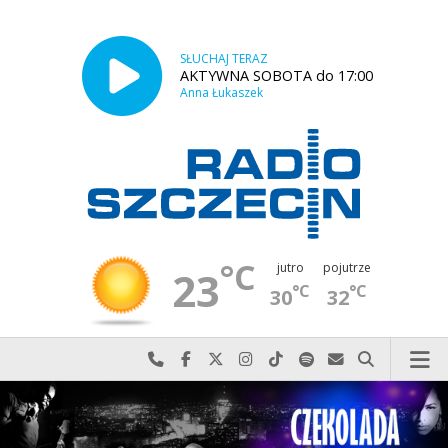
SŁUCHAJ TERAZ
AKTYWNA SOBOTA do 17:00
Anna Łukaszek
°C
jutro
pojutrze
23
°C
°C
30
32
Najlepiej po prostu do nas zadzwoń
Odwiedź nas na Facebook-u
Odwiedź nas na X
Odwiedź nas na Instagram-ie
Odwiedź nas na TikTok-u
Szukaj nas na Spotify
Wyślij do nas w
Szukaj