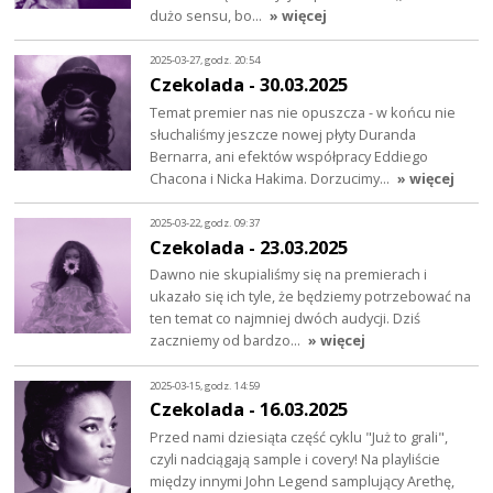
dużo sensu, bo…
» więcej
2025-03-27, godz. 20:54
Czekolada - 30.03.2025
Temat premier nas nie opuszcza - w końcu nie
słuchaliśmy jeszcze nowej płyty Duranda
Bernarra, ani efektów współpracy Eddiego
Chacona i Nicka Hakima. Dorzucimy…
» więcej
2025-03-22, godz. 09:37
Czekolada - 23.03.2025
Dawno nie skupialiśmy się na premierach i
ukazało się ich tyle, że będziemy potrzebować na
ten temat co najmniej dwóch audycji. Dziś
zaczniemy od bardzo…
» więcej
2025-03-15, godz. 14:59
Czekolada - 16.03.2025
Przed nami dziesiąta część cyklu "Już to grali",
czyli nadciągają sample i covery! Na playliście
między innymi John Legend samplujący Arethę,