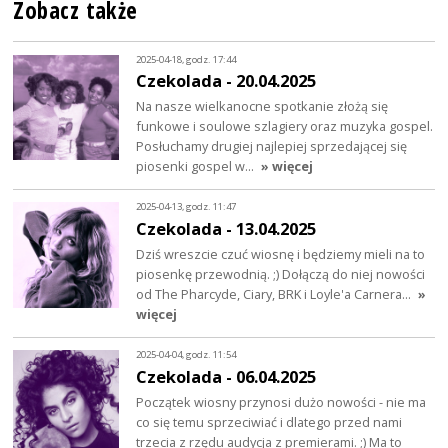
Zobacz także
2025-04-18, godz. 17:44
Czekolada - 20.04.2025
Na nasze wielkanocne spotkanie złożą się
funkowe i soulowe szlagiery oraz muzyka gospel.
Posłuchamy drugiej najlepiej sprzedającej się
piosenki gospel w…
» więcej
2025-04-13, godz. 11:47
Czekolada - 13.04.2025
Dziś wreszcie czuć wiosnę i będziemy mieli na to
piosenkę przewodnią. ;) Dołączą do niej nowości
od The Pharcyde, Ciary, BRK i Loyle'a Carnera…
»
więcej
2025-04-04, godz. 11:54
Czekolada - 06.04.2025
Początek wiosny przynosi dużo nowości - nie ma
co się temu sprzeciwiać i dlatego przed nami
trzecia z rzędu audycja z premierami. ;) Ma to