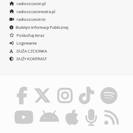
radioszczecin.pl
radioszczecinextra.pl
radioszczecin.tv
Biuletyn Informacji Publicznej
Posłuchaj teraz
Logowanie
DUŻA CZCIONKA
DUŻY KONTRAST