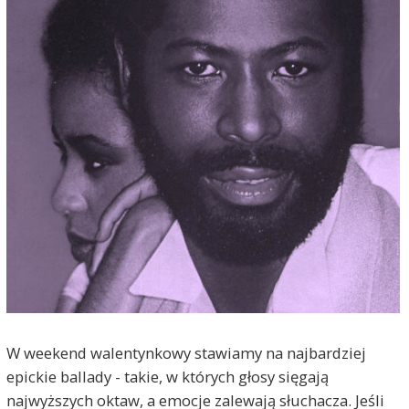
W weekend walentynkowy stawiamy na najbardziej
epickie ballady - takie, w których głosy sięgają
najwyższych oktaw, a emocje zalewają słuchacza. Jeśli