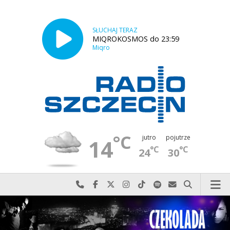
SŁUCHAJ TERAZ
MIQROKOSMOS do 23:59
Miqro
°C
jutro
pojutrze
14
°C
°C
24
30
Najlepiej po prostu do nas zadzwoń
Odwiedź nas na Facebook-u
Odwiedź nas na X
Odwiedź nas na Instagram-ie
Odwiedź nas na TikTok-u
Szukaj nas na Spotify
Wyślij do nas w
Szukaj