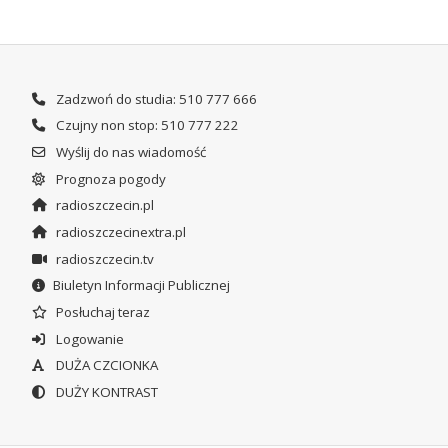
Zadzwoń do studia: 510 777 666
Czujny non stop: 510 777 222
Wyślij do nas wiadomość
Prognoza pogody
radioszczecin.pl
radioszczecinextra.pl
radioszczecin.tv
Biuletyn Informacji Publicznej
Posłuchaj teraz
Logowanie
DUŻA CZCIONKA
DUŻY KONTRAST