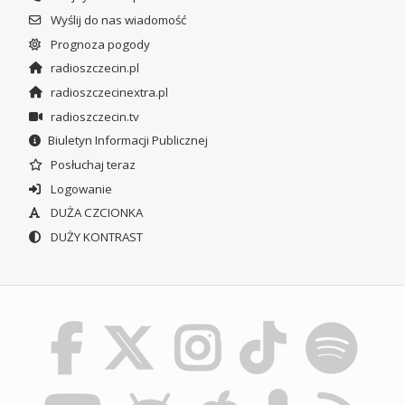
Wyślij do nas wiadomość
Prognoza pogody
radioszczecin.pl
radioszczecinextra.pl
radioszczecin.tv
Biuletyn Informacji Publicznej
Posłuchaj teraz
Logowanie
DUŻA CZCIONKA
DUŻY KONTRAST