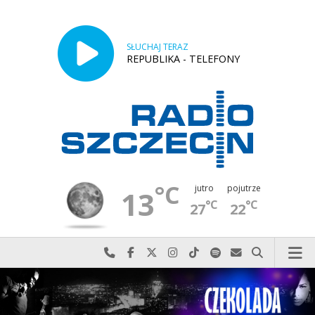
SŁUCHAJ TERAZ
REPUBLIKA - TELEFONY
°C
jutro
pojutrze
13
°C
°C
27
22
Najlepiej po prostu do nas zadzwoń
Odwiedź nas na Facebook-u
Odwiedź nas na X
Odwiedź nas na Instagram-ie
Odwiedź nas na TikTok-u
Szukaj nas na Spotify
Wyślij do nas w
Szukaj