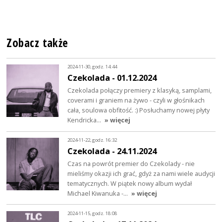
Zobacz także
2024-11-30, godz. 14:44
Czekolada - 01.12.2024
Czekolada połączy premiery z klasyką, samplami,
coverami i graniem na żywo - czyli w głośnikach
cała, soulowa obfitość. :) Posłuchamy nowej płyty
Kendricka…
» więcej
2024-11-22, godz. 16:32
Czekolada - 24.11.2024
Czas na powrót premier do Czekolady - nie
mieliśmy okazji ich grać, gdyż za nami wiele audycji
tematycznych. W piątek nowy album wydał
Michael Kiwanuka -…
» więcej
2024-11-15, godz. 18:08