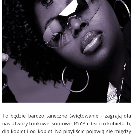
To będzie bardzo taneczne świętowanie - zagrają dla
nas utwory funkowe, soulowe, R'n'B i disco o kobietach,
dla kobiet i od kobiet. Na playliście pojawią się między