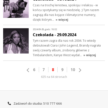
Czas na trochę lenistwa, spokoju i relaksu - w
końcu spotykamy się w niedzielę. ;) Tym razem
zagrają dla nas kojące i klimatyczne numery,
dzięki którym…
» więcej
2024-09-28, godz. 18:02
Czekolada - 29.09.2024
Tym razem zagra dla nas rok 2004. To wtedy
debiutowali Ciara i John Legend, Brandy nagrała
swój czwarty album, zrobiony głównie z
Timbalandem, Kanye West wydał…
» więcej
6
7
8
9
10
635 na 64 stronach
Zadzwoń do studia: 510 777 666