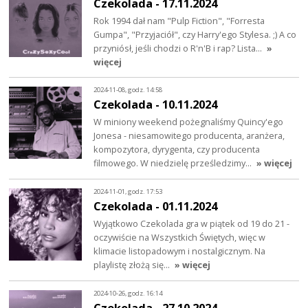
Czekolada - 17.11.2024
Rok 1994 dał nam "Pulp Fiction", "Forresta
Gumpa", "Przyjaciół", czy Harry'ego Stylesa. ;) A co
przyniósł, jeśli chodzi o R'n'B i rap? Lista…
»
więcej
2024-11-08, godz. 14:58
Czekolada - 10.11.2024
W miniony weekend pożegnaliśmy Quincy'ego
Jonesa - niesamowitego producenta, aranżera,
kompozytora, dyrygenta, czy producenta
filmowego. W niedzielę prześledzimy…
» więcej
2024-11-01, godz. 17:53
Czekolada - 01.11.2024
Wyjątkowo Czekolada gra w piątek od 19 do 21 -
oczywiście na Wszystkich Świętych, więc w
klimacie listopadowym i nostalgicznym. Na
playlistę złożą się…
» więcej
2024-10-26, godz. 16:14
Czekolada - 27.10.2024