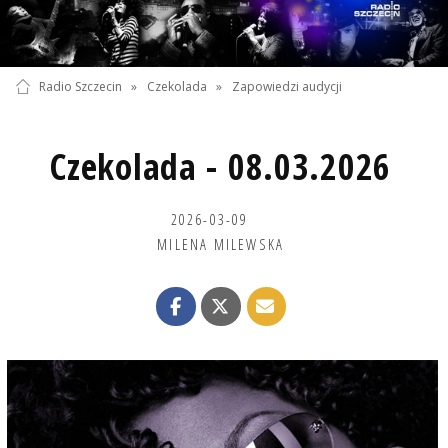
Radio Szczecin
»
Czekolada
»
Zapowiedzi audycji
Czekolada - 08.03.2026
2026-03-09
MILENA MILEWSKA