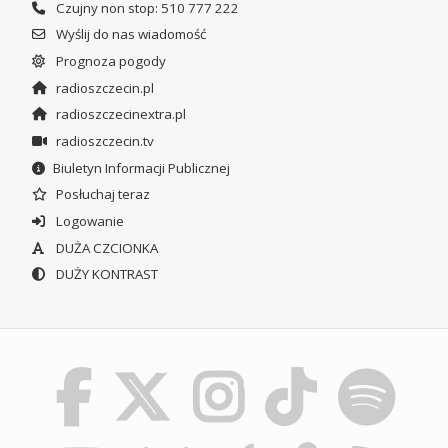
Czujny non stop: 510 777 222
Wyślij do nas wiadomość
Prognoza pogody
radioszczecin.pl
radioszczecinextra.pl
radioszczecin.tv
Biuletyn Informacji Publicznej
Posłuchaj teraz
Logowanie
DUŻA CZCIONKA
DUŻY KONTRAST