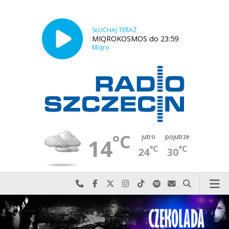
SŁUCHAJ TERAZ
MIQROKOSMOS do 23:59
Miqro
°C
jutro
pojutrze
14
°C
°C
24
30
Najlepiej po prostu do nas zadzwoń
Odwiedź nas na Facebook-u
Odwiedź nas na X
Odwiedź nas na Instagram-ie
Odwiedź nas na TikTok-u
Szukaj nas na Spotify
Wyślij do nas w
Szukaj