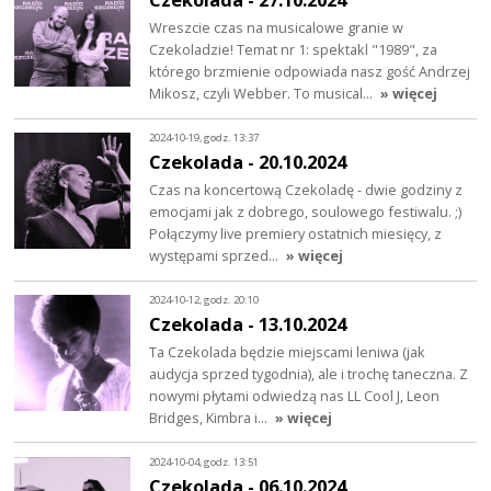
Wreszcie czas na musicalowe granie w
Czekoladzie! Temat nr 1: spektakl "1989", za
którego brzmienie odpowiada nasz gość Andrzej
Mikosz, czyli Webber. To musical…
» więcej
2024-10-19, godz. 13:37
Czekolada - 20.10.2024
Czas na koncertową Czekoladę - dwie godziny z
emocjami jak z dobrego, soulowego festiwalu. ;)
Połączymy live premiery ostatnich miesięcy, z
występami sprzed…
» więcej
2024-10-12, godz. 20:10
Czekolada - 13.10.2024
Ta Czekolada będzie miejscami leniwa (jak
audycja sprzed tygodnia), ale i trochę taneczna. Z
nowymi płytami odwiedzą nas LL Cool J, Leon
Bridges, Kimbra i…
» więcej
2024-10-04, godz. 13:51
Czekolada - 06.10.2024