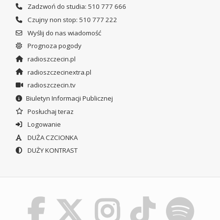
Zadzwoń do studia: 510 777 666
Czujny non stop: 510 777 222
Wyślij do nas wiadomość
Prognoza pogody
radioszczecin.pl
radioszczecinextra.pl
radioszczecin.tv
Biuletyn Informacji Publicznej
Posłuchaj teraz
Logowanie
DUŻA CZCIONKA
DUŻY KONTRAST