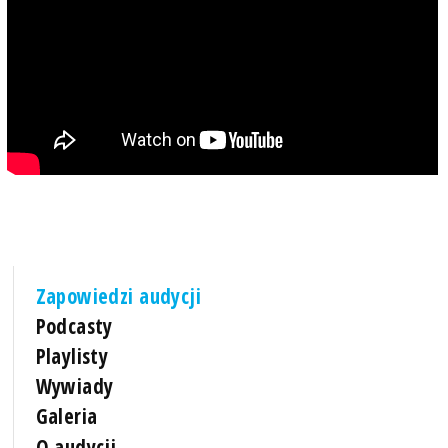
Zapowiedzi audycji
Podcasty
Playlisty
Wywiady
Galeria
O audycji