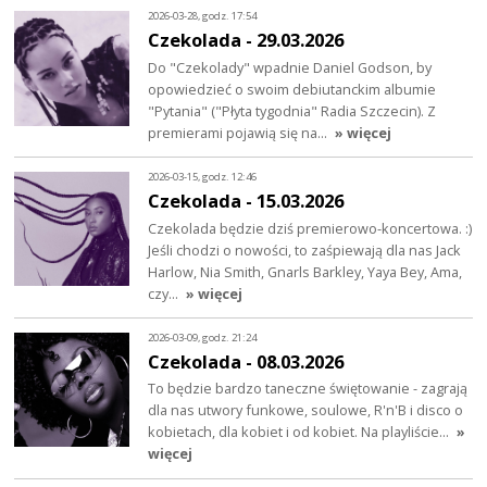
2026-03-28, godz. 17:54
Czekolada - 29.03.2026
Do "Czekolady" wpadnie Daniel Godson, by
opowiedzieć o swoim debiutanckim albumie
"Pytania" ("Płyta tygodnia" Radia Szczecin). Z
premierami pojawią się na…
» więcej
2026-03-15, godz. 12:46
Czekolada - 15.03.2026
Czekolada będzie dziś premierowo-koncertowa. :)
Jeśli chodzi o nowości, to zaśpiewają dla nas Jack
Harlow, Nia Smith, Gnarls Barkley, Yaya Bey, Ama,
czy…
» więcej
2026-03-09, godz. 21:24
Czekolada - 08.03.2026
To będzie bardzo taneczne świętowanie - zagrają
dla nas utwory funkowe, soulowe, R'n'B i disco o
kobietach, dla kobiet i od kobiet. Na playliście…
»
więcej