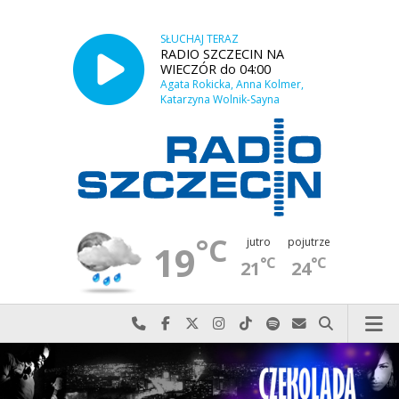
SŁUCHAJ TERAZ
RADIO SZCZECIN NA
WIECZÓR do 04:00
Agata Rokicka, Anna Kolmer,
Katarzyna Wolnik-Sayna
°C
jutro
pojutrze
19
°C
°C
21
24
Najlepiej po prostu do nas zadzwoń
Odwiedź nas na Facebook-u
Odwiedź nas na X
Odwiedź nas na Instagram-ie
Odwiedź nas na TikTok-u
Szukaj nas na Spotify
Wyślij do nas w
Szukaj