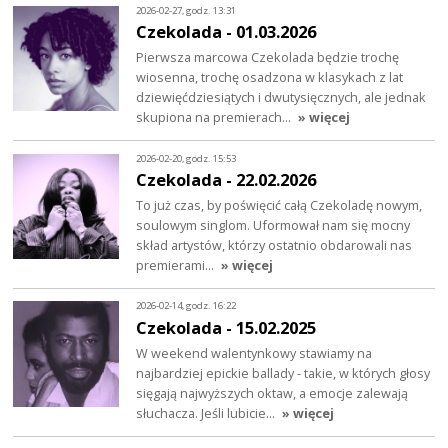
2026-02-27, godz. 13:31
Czekolada - 01.03.2026
Pierwsza marcowa Czekolada będzie trochę
wiosenna, trochę osadzona w klasykach z lat
dziewięćdziesiątych i dwutysięcznych, ale jednak
skupiona na premierach…
» więcej
2026-02-20, godz. 15:53
Czekolada - 22.02.2026
To już czas, by poświęcić całą Czekoladę nowym,
soulowym singlom. Uformował nam się mocny
skład artystów, którzy ostatnio obdarowali nas
premierami…
» więcej
2026-02-14, godz. 16:22
Czekolada - 15.02.2025
W weekend walentynkowy stawiamy na
najbardziej epickie ballady - takie, w których głosy
sięgają najwyższych oktaw, a emocje zalewają
słuchacza. Jeśli lubicie…
» więcej