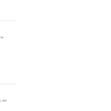
The
, ale