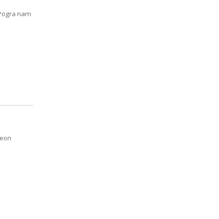
 Pogra nam
Leon