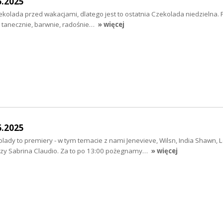
6.2025
ekolada przed wakacjami, dlatego jest to ostatnia Czekolada niedzielna.
e tanecznie, barwnie, radośnie…
» więcej
6.2025
ady to premiery - w tym temacie z nami Jenevieve, Wilsn, India Shawn, 
czy Sabrina Claudio. Za to po 13:00 pożegnamy…
» więcej