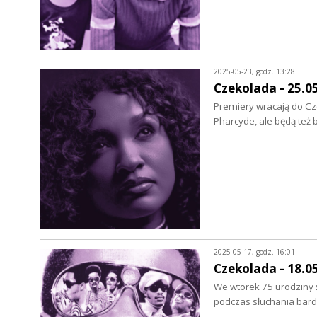
2025-05-23, godz. 13:28
Czekolada - 25.0
Premiery wracają do Cze
Pharcyde, ale będą też 
2025-05-17, godz. 16:01
Czekolada - 18.0
We wtorek 75 urodziny ś
podczas słuchania bard