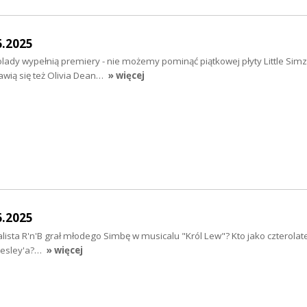
6.2025
ady wypełnią premiery - nie możemy pominąć piątkowej płyty Little Simz 
wią się też Olivia Dean…
» więcej
6.2025
ista R'n'B grał młodego Simbę w musicalu "Król Lew"? Kto jako czterolate
Presley'a?…
» więcej