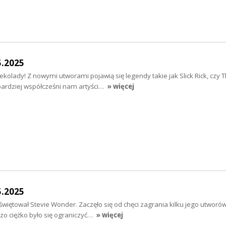
5.2025
kolady! Z nowymi utworami pojawią się legendy takie jak Slick Rick, czy 
bardziej współcześni nam artyści…
» więcej
5.2025
więtował Stevie Wonder. Zaczęło się od chęci zagrania kilku jego utworów
zo ciężko było się ograniczyć…
» więcej