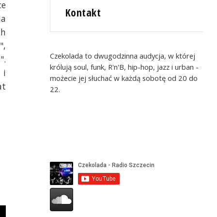
ce
Kontakt
Na
ch
",
Czekolada to dwugodzinna audycja, w której
".
królują soul, funk, R'n'B, hip-hop, jazz i urban -
 i
możecie jej słuchać w każdą sobotę od 20 do
at
22.