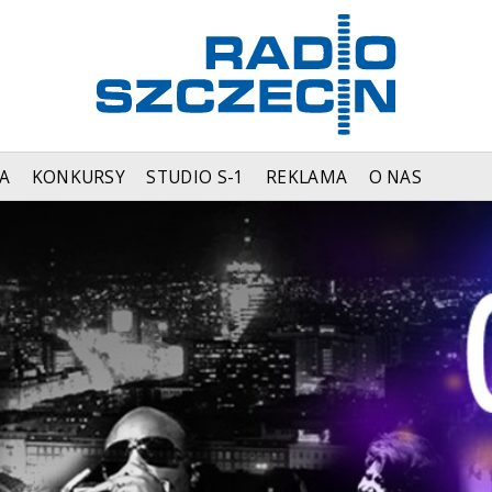
A
KONKURSY
STUDIO S-1
REKLAMA
O NAS