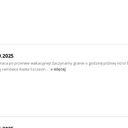
9.2025
aca po przerwie wakacyjnej! Zaczynamy granie o godzinę później niż to b
nej ramówce Radia Szczecin…
» więcej