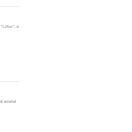
"Lotus", a
k wcielał