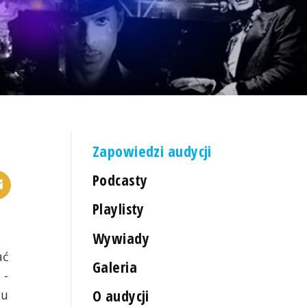
Zapowiedzi audycji
Podcasty
Playlisty
Wywiady
ać
Galeria
 -
O audycji
cu