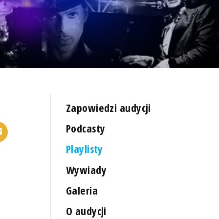
Zapowiedzi audycji
Podcasty
Playlisty
Wywiady
Galeria
O audycji