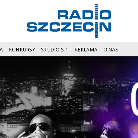
A
KONKURSY
STUDIO S-1
REKLAMA
O NAS