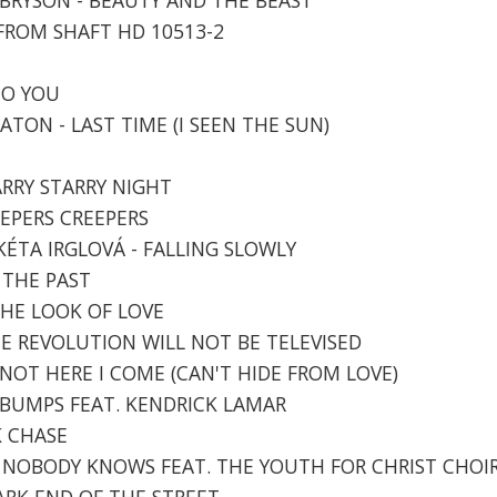
E FROM SHAFT HD 10513-2
 TO YOU
CATON - LAST TIME (I SEEN THE SUN)
TARRY STARRY NIGHT
EEPERS CREEPERS
KÉTA IRGLOVÁ - FALLING SLOWLY
O THE PAST
 THE LOOK OF LOVE
THE REVOLUTION WILL NOT BE TELEVISED
R NOT HERE I COME (CAN'T HIDE FROM LOVE)
SEBUMPS FEAT. KENDRICK LAMAR
K CHASE
T - NOBODY KNOWS FEAT. THE YOUTH FOR CHRIST CHOI
DARK END OF THE STREET