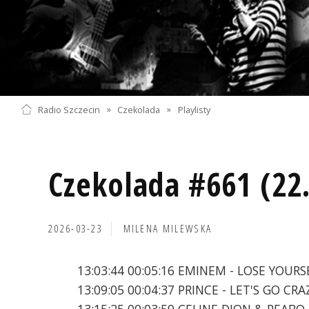
Radio Szczecin
»
Czekolada
»
Playlisty
Czekolada #661 (22
2026-03-23
MILENA MILEWSKA
13:03:44 00:05:16 EMINEM - LOSE YOURS
13:09:05 00:04:37 PRINCE - LET'S GO CRA
13:15:25 00:03:59 CELINE DION & PEAB