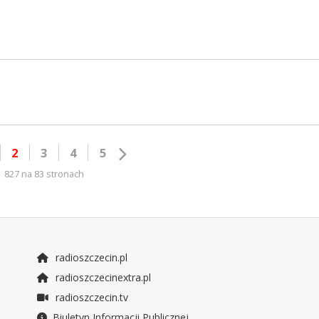
2
3
4
5
827 na 83 stronach
radioszczecin.pl
radioszczecinextra.pl
radioszczecin.tv
Biuletyn Informacji Publicznej