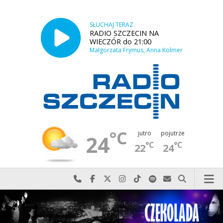
SŁUCHAJ TERAZ
RADIO SZCZECIN NA
WIECZÓR do 21:00
Małgorzata Frymus, Anna Kolmer
°C
jutro
pojutrze
24
°C
°C
22
24
Najlepiej po prostu do nas zadzwoń
Odwiedź nas na Facebook-u
Odwiedź nas na X
Odwiedź nas na Instagram-ie
Odwiedź nas na TikTok-u
Szukaj nas na Spotify
Wyślij do nas w
Szukaj