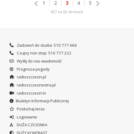
1
2
3
4
5
827 na 83 stronach
Zadzwoń do studia: 510 777 666
Czujny non stop: 510 777 222
Wyślij do nas wiadomość
Prognoza pogody
radioszczecin.pl
radioszczecinextra.pl
radioszczecin.tv
Biuletyn Informacji Publicznej
Posłuchaj teraz
Logowanie
DUŻA CZCIONKA
DUŻY KONTRAST