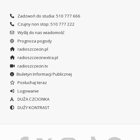
Zadzwoń do studia: 510 777 666
Czujny non stop: 510 777 222
Wyślij do nas wiadomość
Prognoza pogody
radioszczecin.pl
radioszczecinextra.pl
radioszczecin.tv
Biuletyn Informacji Publicznej
Posłuchaj teraz
Logowanie
DUŻA CZCIONKA
DUŻY KONTRAST