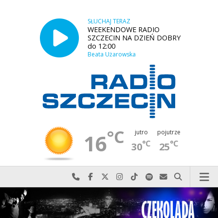
SŁUCHAJ TERAZ
WEEKENDOWE RADIO
SZCZECIN NA DZIEŃ DOBRY
do 12:00
Beata Użarowska
°C
jutro
pojutrze
16
°C
°C
30
25
Najlepiej po prostu do nas zadzwoń
Odwiedź nas na Facebook-u
Odwiedź nas na X
Odwiedź nas na Instagram-ie
Odwiedź nas na TikTok-u
Szukaj nas na Spotify
Wyślij do nas w
Szukaj