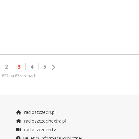
2
3
4
5
827 na 83 stronach
radioszczecin.pl
radioszczecinextra.pl
radioszczecin.tv
Biuletyn Informacji Publicznej