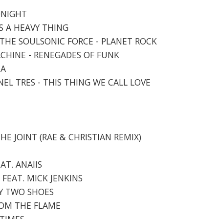
ONIGHT
IS A HEAVY THING
& THE SOULSONIC FORCE - PLANET ROCK
MACHINE - RENEGADES OF FUNK
HA
EL TRES - THIS THING WE CALL LOVE
 THE JOINT (RAE & CHRISTIAN REMIX)
AT. ANAIIS
 FEAT. MICK JENKINS
ODY TWO SHOES
FROM THE FLAME
 TIMES