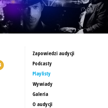
Zapowiedzi audycji
Podcasty
Playlisty
Wywiady
Galeria
O audycji