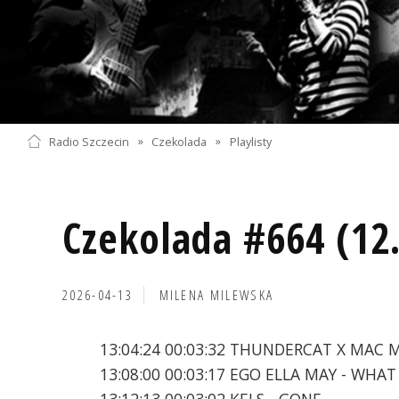
Radio Szczecin
»
Czekolada
»
Playlisty
Czekolada #664 (12
2026-04-13
MILENA MILEWSKA
13:04:24 00:03:32 THUNDERCAT X MAC
13:08:00 00:03:17 EGO ELLA MAY - WHA
13:12:13 00:03:02 KELS - GONE