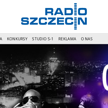
A
KONKURSY
STUDIO S-1
REKLAMA
O NAS