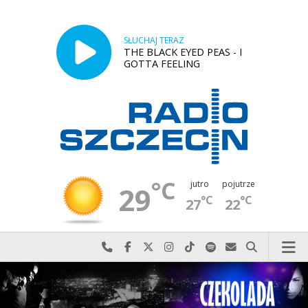
SŁUCHAJ TERAZ
THE BLACK EYED PEAS - I
GOTTA FEELING
°C
jutro
pojutrze
29
°C
°C
27
22
Najlepiej po prostu do nas zadzwoń
Odwiedź nas na Facebook-u
Odwiedź nas na X
Odwiedź nas na Instagram-ie
Odwiedź nas na TikTok-u
Szukaj nas na Spotify
Wyślij do nas w
Szukaj