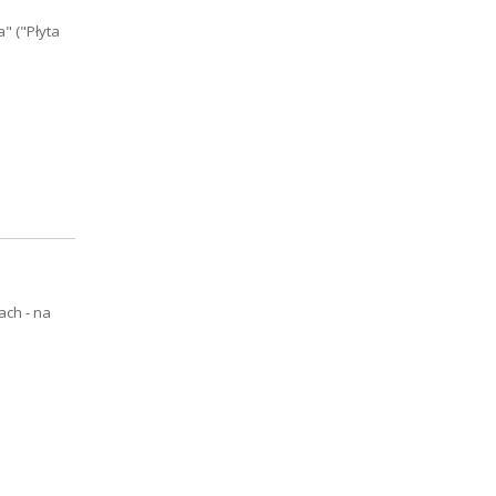
" ("Płyta
ch - na