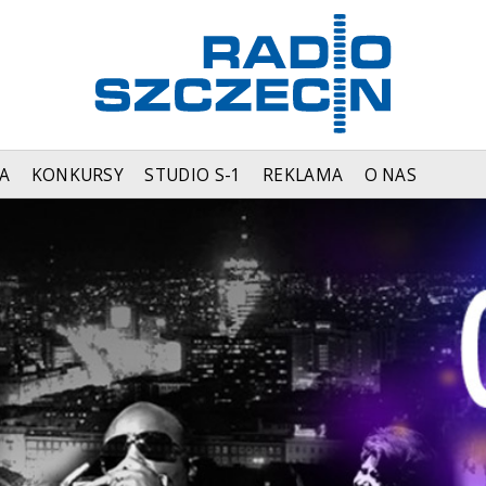
A
KONKURSY
STUDIO S-1
REKLAMA
O NAS