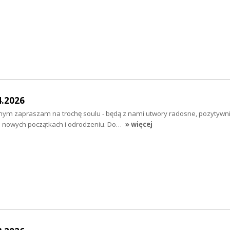
4.2026
nym zapraszam na trochę soulu - będą z nami utwory radosne, pozytywn
o nowych początkach i odrodzeniu. Do…
» więcej