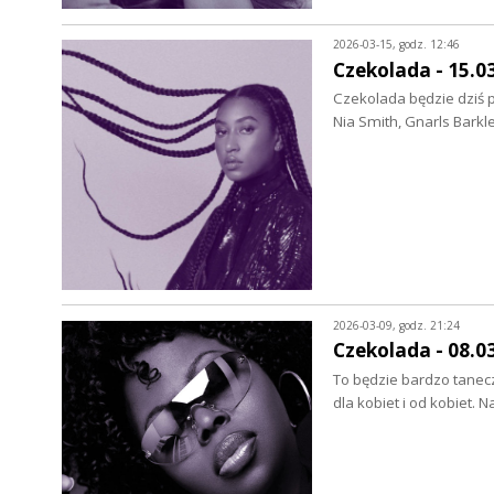
2026-03-15, godz. 12:46
Czekolada - 15.0
Czekolada będzie dziś p
Nia Smith, Gnarls Barkl
2026-03-09, godz. 21:24
Czekolada - 08.0
To będzie bardzo tanecz
dla kobiet i od kobiet. N