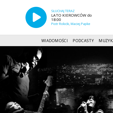
SŁUCHAJ TERAZ
LATO KIEROWCÓW do
18:00
Piotr Rokicki, Maciej Papke
WIADOMOŚCI
PODCASTY
MUZYK