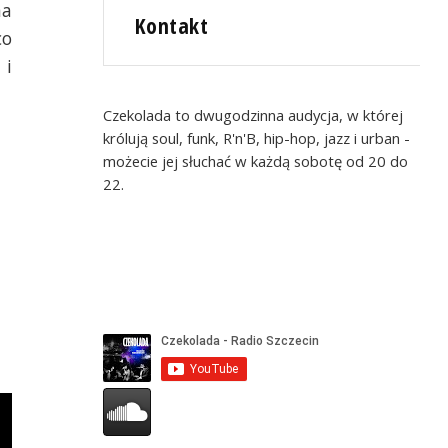
na
Kontakt
co
 i
Czekolada to dwugodzinna audycja, w której
królują soul, funk, R'n'B, hip-hop, jazz i urban -
możecie jej słuchać w każdą sobotę od 20 do
22.