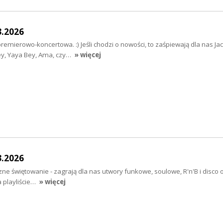
3.2026
remierowo-koncertowa. :) Jeśli chodzi o nowości, to zaśpiewają dla nas Ja
ey, Yaya Bey, Ama, czy…
» więcej
3.2026
ne świętowanie - zagrają dla nas utwory funkowe, soulowe, R'n'B i disco o
a playliście…
» więcej