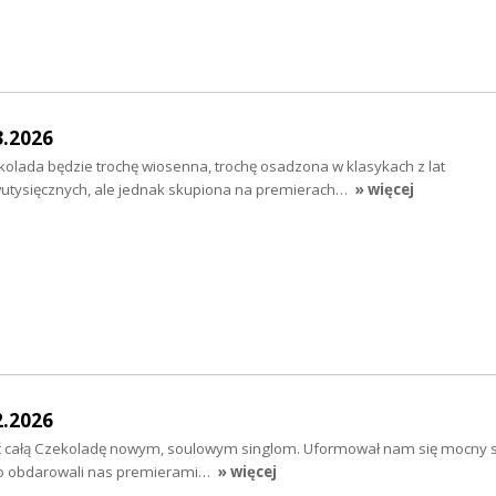
3.2026
lada będzie trochę wiosenna, trochę osadzona w klasykach z lat
dwutysięcznych, ale jednak skupiona na premierach…
» więcej
2.2026
cić całą Czekoladę nowym, soulowym singlom. Uformował nam się mocny 
nio obdarowali nas premierami…
» więcej