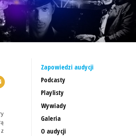
Zapowiedzi audycji
Podcasty
Playlisty
Wywiady
ry
Galeria
rą
O audycji
 z