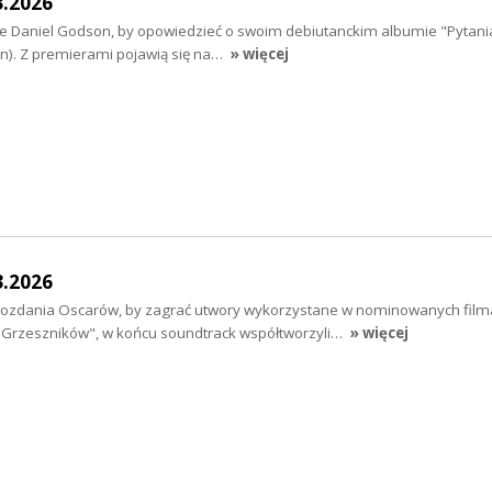
3.2026
 Daniel Godson, by opowiedzieć o swoim debiutanckim albumie "Pytania
in). Z premierami pojawią się na…
» więcej
3.2026
rozdania Oscarów, by zagrać utwory wykorzystane w nominowanych filma
Grzeszników", w końcu soundtrack współtworzyli…
» więcej