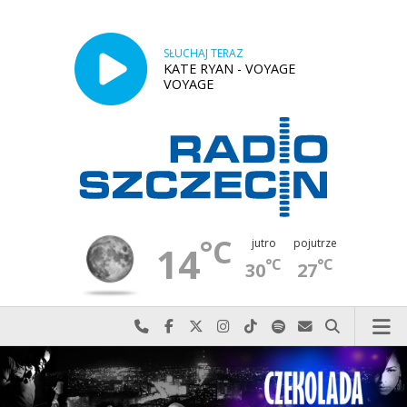
SŁUCHAJ TERAZ
KATE RYAN - VOYAGE
VOYAGE
°C
jutro
pojutrze
14
°C
°C
30
27
Najlepiej po prostu do nas zadzwoń
Odwiedź nas na Facebook-u
Odwiedź nas na X
Odwiedź nas na Instagram-ie
Odwiedź nas na TikTok-u
Szukaj nas na Spotify
Wyślij do nas w
Szukaj