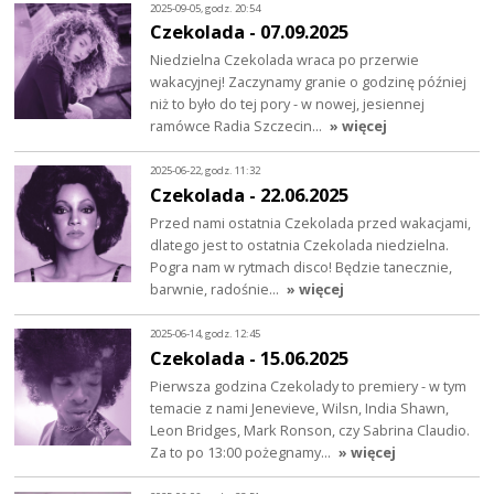
2025-09-05, godz. 20:54
Czekolada - 07.09.2025
Niedzielna Czekolada wraca po przerwie
wakacyjnej! Zaczynamy granie o godzinę później
niż to było do tej pory - w nowej, jesiennej
ramówce Radia Szczecin…
» więcej
2025-06-22, godz. 11:32
Czekolada - 22.06.2025
Przed nami ostatnia Czekolada przed wakacjami,
dlatego jest to ostatnia Czekolada niedzielna.
Pogra nam w rytmach disco! Będzie tanecznie,
barwnie, radośnie…
» więcej
2025-06-14, godz. 12:45
Czekolada - 15.06.2025
Pierwsza godzina Czekolady to premiery - w tym
temacie z nami Jenevieve, Wilsn, India Shawn,
Leon Bridges, Mark Ronson, czy Sabrina Claudio.
Za to po 13:00 pożegnamy…
» więcej