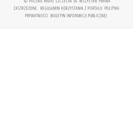
© POLSKIE RADIO SZCZECIN SA. WSZYSTKIE PRAWA
ZASTRZEŻONE.
REGULAMIN KORZYSTANIA Z PORTALU
POLITYKA
PRYWATNOŚCI
BIULETYN INFORMACJI PUBLICZNEJ