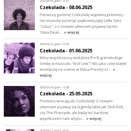
2025-06-06, godz. 23:51
Czekolada - 08.06.2025
Pierwszą godzinę Czekolady wypełnią premiery -
nie możemy pominąć piątkowej płyty Little Simz
"Lotus", a z nowymi utworami pojawią się też
Olivia Dean…
» więcej
2025-05-31, godz. 16:56
Czekolada - 01.06.2025
Który współczesny wokalista R'n'B grał młodego
Simbę w musicalu "Król Lew"? Kto jako czterolatek
wcielał się na scenie w Elvisa Presley'a?…
»
więcej
2025-05-23, godz. 13:28
Czekolada - 25.05.2025
Premiery wracają do Czekolady! Z nowymi
utworami pojawią się legendy takie jak Slick Rick,
czy The Pharcyde, ale będą też bardziej
współcześni nam artyści…
» więcej
2025-05-17, godz. 16:01