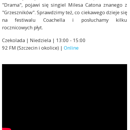
"Drama", pojawi się singiel Milesa Catona znanego z
"Grzeszników". Sprawdzimy też, co ciekawego dzieje się
na festiwalu Coachella i posłuchamy kilku
rocznicowych płyt.
Czekolada | Niedziela | 13:00 - 15:00
92 FM (Szczecin i okolice) |
Online