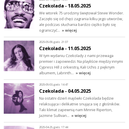
Czekolada - 18.05.2025
We wtorek 75 urodziny świętował Stevie Wonder.
Zaczęło się od chęci zagrania kilku jego utworów,
ale podczas słuchania bardzo ciężko było się
ograniczyć…
» więcej
2025-05-09, godz. 21:07
Czekolada - 11.05.2025
W tym wydaniu Czekolady z nami przewaga
premier i zapowiedzi. Na playliście między innymi
Cypress Hill z orkiestrą, Kali Uchis z pięknym
albumem, Labrinth…
» więcej
2025-05-03, godz. 14:47
Czekolada - 04.05.2025
Na ostatni dzień majówki Czekolada będzie
relaksująca i delikatnie snująca się z głośników.
Taki klimat zapewnią nam Minnie Riperton,
Jazmine Sullivan…
» więcej
2025-04-25, godz. 17:44