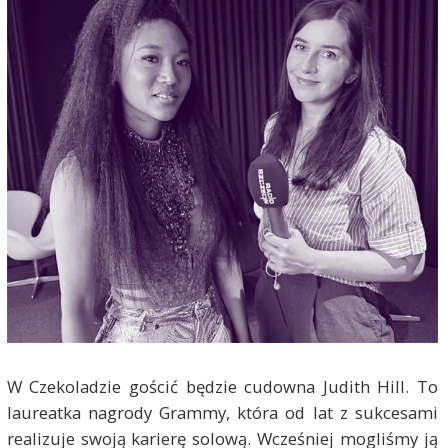
W Czekoladzie gościć będzie cudowna Judith Hill. To
laureatka nagrody Grammy, która od lat z sukcesami
realizuje swoją karierę solową. Wcześniej mogliśmy ją