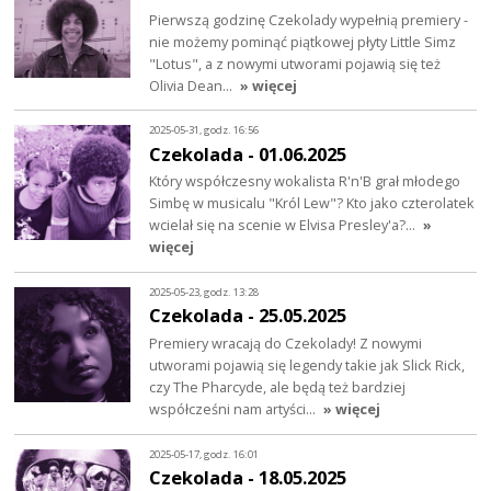
Pierwszą godzinę Czekolady wypełnią premiery -
nie możemy pominąć piątkowej płyty Little Simz
"Lotus", a z nowymi utworami pojawią się też
Olivia Dean…
» więcej
2025-05-31, godz. 16:56
Czekolada - 01.06.2025
Który współczesny wokalista R'n'B grał młodego
Simbę w musicalu "Król Lew"? Kto jako czterolatek
wcielał się na scenie w Elvisa Presley'a?…
»
więcej
2025-05-23, godz. 13:28
Czekolada - 25.05.2025
Premiery wracają do Czekolady! Z nowymi
utworami pojawią się legendy takie jak Slick Rick,
czy The Pharcyde, ale będą też bardziej
współcześni nam artyści…
» więcej
2025-05-17, godz. 16:01
Czekolada - 18.05.2025