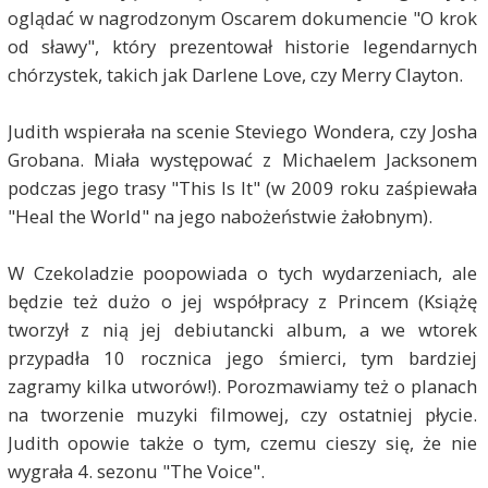
oglądać w nagrodzonym Oscarem dokumencie "O krok
od sławy", który prezentował historie legendarnych
chórzystek, takich jak Darlene Love, czy Merry Clayton.
Judith wspierała na scenie Steviego Wondera, czy Josha
Grobana. Miała występować z Michaelem Jacksonem
podczas jego trasy "This Is It" (w 2009 roku zaśpiewała
"Heal the World" na jego nabożeństwie żałobnym).
W Czekoladzie poopowiada o tych wydarzeniach, ale
będzie też dużo o jej współpracy z Princem (Książę
tworzył z nią jej debiutancki album, a we wtorek
przypadła 10 rocznica jego śmierci, tym bardziej
zagramy kilka utworów!). Porozmawiamy też o planach
na tworzenie muzyki filmowej, czy ostatniej płycie.
Judith opowie także o tym, czemu cieszy się, że nie
wygrała 4. sezonu "The Voice".