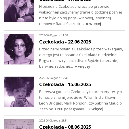
Niedzielna Czekolada wraca po przerwie
wakacyjnej! Zaczynamy granie o godzinę później
niż to było do tej pory - w nowej, jesiennej
ramówce Radia Szczecin…
» więcej
2025-06-22, godz. 11:32
Czekolada - 22.06.2025
Przed nami ostatnia Czekolada przed wakacjami,
dlatego jest to ostatnia Czekolada niedzielna.
Pogra nam w rytmach disco! Będzie tanecznie,
barwnie, radośnie…
» więcej
2025-06-14, godz. 12:45
Czekolada - 15.06.2025
Pierwsza godzina Czekolady to premiery - w tym
temacie z nami Jenevieve, Wilsn, India Shawn,
Leon Bridges, Mark Ronson, czy Sabrina Claudio.
Za to po 13:00 pożegnamy…
» więcej
2025-06-06, godz. 23:51
Czekolada - 08.06.2025