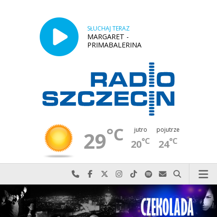
SŁUCHAJ TERAZ
MARGARET -
PRIMABALERINA
°C
jutro
pojutrze
29
°C
°C
20
24
Najlepiej po prostu do nas zadzwoń
Odwiedź nas na Facebook-u
Odwiedź nas na X
Odwiedź nas na Instagram-ie
Odwiedź nas na TikTok-u
Szukaj nas na Spotify
Wyślij do nas w
Szukaj