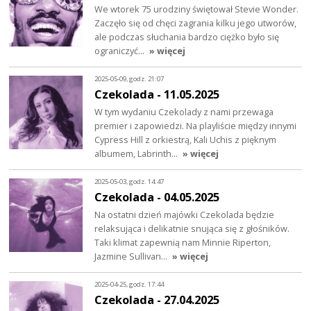
We wtorek 75 urodziny świętował Stevie Wonder.
Zaczęło się od chęci zagrania kilku jego utworów,
ale podczas słuchania bardzo ciężko było się
ograniczyć…
» więcej
2025-05-09, godz. 21:07
Czekolada - 11.05.2025
W tym wydaniu Czekolady z nami przewaga
premier i zapowiedzi. Na playliście między innymi
Cypress Hill z orkiestrą, Kali Uchis z pięknym
albumem, Labrinth…
» więcej
2025-05-03, godz. 14:47
Czekolada - 04.05.2025
Na ostatni dzień majówki Czekolada będzie
relaksująca i delikatnie snująca się z głośników.
Taki klimat zapewnią nam Minnie Riperton,
Jazmine Sullivan…
» więcej
2025-04-25, godz. 17:44
Czekolada - 27.04.2025