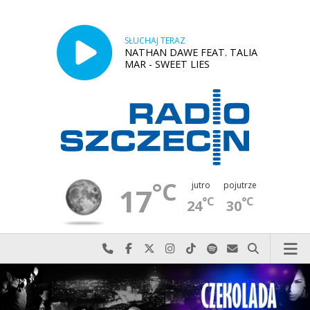
SŁUCHAJ TERAZ
NATHAN DAWE FEAT. TALIA
MAR - SWEET LIES
°C
jutro
pojutrze
17
°C
°C
24
30
Najlepiej po prostu do nas zadzwoń
Odwiedź nas na Facebook-u
Odwiedź nas na X
Odwiedź nas na Instagram-ie
Odwiedź nas na TikTok-u
Szukaj nas na Spotify
Wyślij do nas w
Szukaj