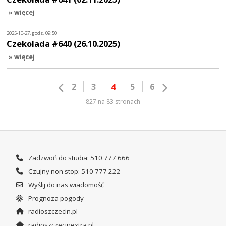
» więcej
2025-10-27, godz. 09:50
Czekolada #640 (26.10.2025)
» więcej
2
3
4
5
6
827 na 83 stronach
Zadzwoń do studia: 510 777 666
Czujny non stop: 510 777 222
Wyślij do nas wiadomość
Prognoza pogody
radioszczecin.pl
radioszczecinextra.pl