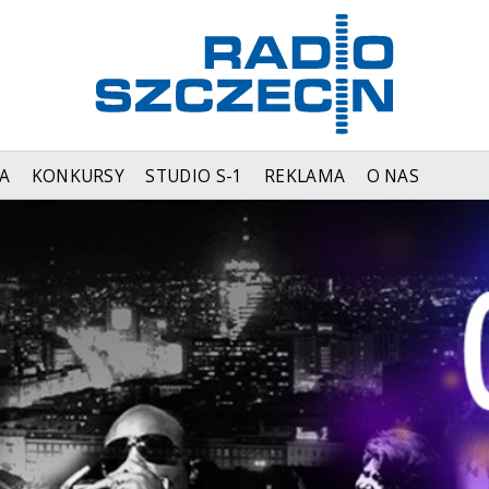
A
KONKURSY
STUDIO S-1
REKLAMA
O NAS