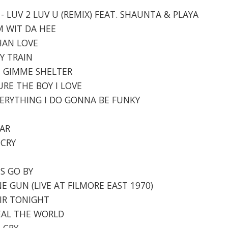
- LUV 2 LUV U (REMIX) FEAT. SHAUNTA & PLAYA
EM WIT DA HEE
THAN LOVE
AY TRAIN
 - GIMME SHELTER
SURE THE BOY I LOVE
EVERYTHING I DO GONNA BE FUNKY
EAR
 CRY
NS GO BY
INE GUN (LIVE AT FILMORE EAST 1970)
 AIR TONIGHT
HEAL THE WORLD
, CRY