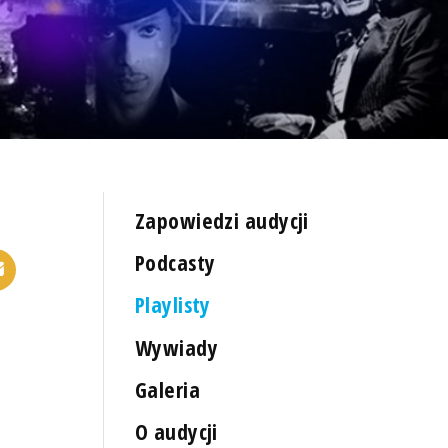
Zapowiedzi audycji
Podcasty
Playlisty
Wywiady
Galeria
O audycji