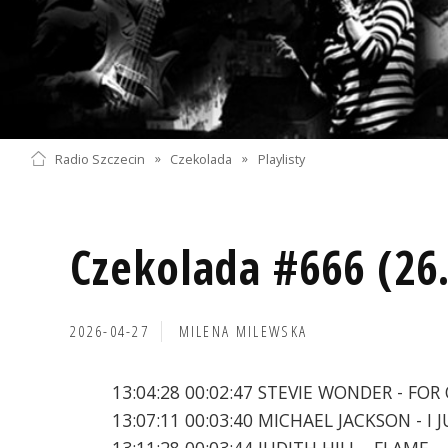
Radio Szczecin
»
Czekolada
»
Playlisty
Czekolada #666 (26
2026-04-27
MILENA MILEWSKA
13:04:28 00:02:47 STEVIE WONDER - FOR
13:07:11 00:03:40 MICHAEL JACKSON - I
13:11:28 00:03:44 JUDITH HILL - FLAME