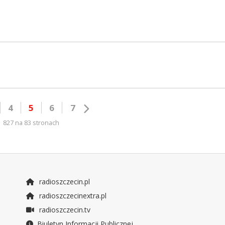
4
5
6
7
827 na 83 stronach
radioszczecin.pl
radioszczecinextra.pl
radioszczecin.tv
Biuletyn Informacji Publicznej