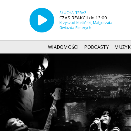
SŁUCHAJ TERAZ
CZAS REAKCJI do 13:00
Krzysztof Kukliński, Małgorzata
Gwiazda-Elmerych
WIADOMOŚCI
PODCASTY
MUZYK