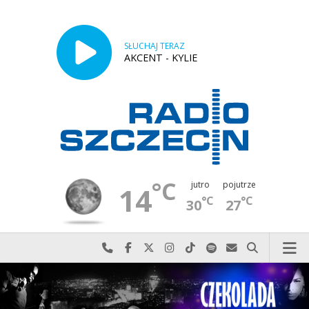
SŁUCHAJ TERAZ
AKCENT - KYLIE
°C
jutro
pojutrze
14
°C
°C
30
27
Najlepiej po prostu do nas zadzwoń
Odwiedź nas na Facebook-u
Odwiedź nas na X
Odwiedź nas na Instagram-ie
Odwiedź nas na TikTok-u
Szukaj nas na Spotify
Wyślij do nas w
Szukaj