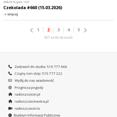
2026-03-16, godz. 14:51
Czekolada #660 (15.03.2026)
» więcej
1
2
3
4
5
827 na 83 stronach
Zadzwoń do studia: 510 777 666
Czujny non stop: 510 777 222
Wyślij do nas wiadomość
Prognoza pogody
radioszczecin.pl
radioszczecinextra.pl
radioszczecin.tv
Biuletyn Informacji Publicznej