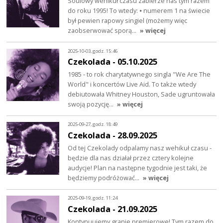
Soulowy wehikuł czasu zabierze nas tym razem
do roku 1995! To wtedy: ⦁ numerem 1 na świecie
był pewien rapowy singiel (możemy więc
zaobserwować sporą…
» więcej
2025-10-03, godz. 15:46
Czekolada - 05.10.2025
1985 - to rok charytatywnego singla "We Are The
World" i koncertów Live Aid. To także wtedy
debiutowała Whitney Houston, Sade ugruntowała
swoją pozycję…
» więcej
2025-09-27, godz. 18:49
Czekolada - 28.09.2025
Od tej Czekolady odpalamy nasz wehikuł czasu -
będzie dla nas działał przez cztery kolejne
audycje! Plan na następne tygodnie jest taki, że
będziemy podróżować…
» więcej
2025-09-19, godz. 11:24
Czekolada - 21.09.2025
Kontynuujemy granie premierowe! Tym razem do