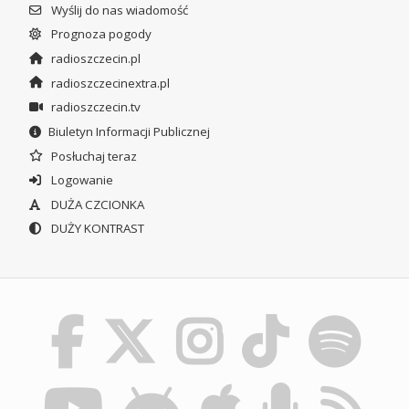
Wyślij do nas wiadomość
Prognoza pogody
radioszczecin.pl
radioszczecinextra.pl
radioszczecin.tv
Biuletyn Informacji Publicznej
Posłuchaj teraz
Logowanie
DUŻA CZCIONKA
DUŻY KONTRAST