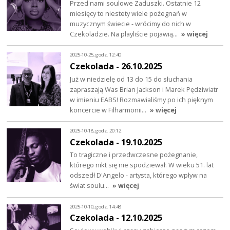
Przed nami soulowe Zaduszki. Ostatnie 12
miesięcy to niestety wiele pożegnań w
muzycznym świecie - wrócimy do nich w
Czekoladzie. Na playliście pojawią…
» więcej
2025-10-25, godz. 12:40
Czekolada - 26.10.2025
Już w niedzielę od 13 do 15 do słuchania
zapraszają Was Brian Jackson i Marek Pędziwiatr
w imieniu EABS! Rozmawialiśmy po ich pięknym
koncercie w Filharmonii…
» więcej
2025-10-18, godz. 20:12
Czekolada - 19.10.2025
To tragiczne i przedwczesne pożegnanie,
którego nikt się nie spodziewał. W wieku 51. lat
odszedł D'Angelo - artysta, którego wpływ na
świat soulu…
» więcej
2025-10-10, godz. 14:48
Czekolada - 12.10.2025