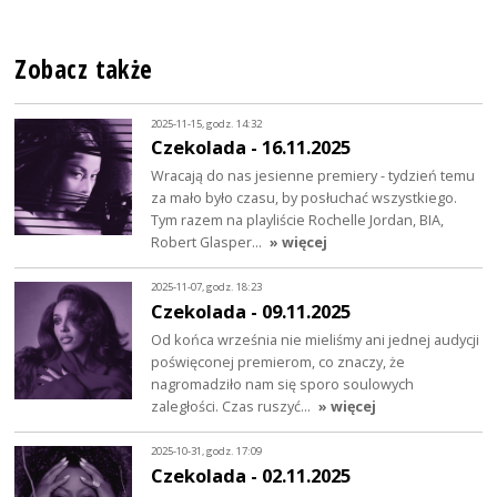
Zobacz także
2025-11-15, godz. 14:32
Czekolada - 16.11.2025
Wracają do nas jesienne premiery - tydzień temu
za mało było czasu, by posłuchać wszystkiego.
Tym razem na playliście Rochelle Jordan, BIA,
Robert Glasper…
» więcej
2025-11-07, godz. 18:23
Czekolada - 09.11.2025
Od końca września nie mieliśmy ani jednej audycji
poświęconej premierom, co znaczy, że
nagromadziło nam się sporo soulowych
zaległości. Czas ruszyć…
» więcej
2025-10-31, godz. 17:09
Czekolada - 02.11.2025