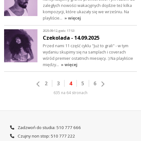
zaległych nowości wakacyjnych dojdzie też kilka
kompozycji, które ukazały się we wrześniu. Na
playliście…
» więcej
2025-09-12, godz. 17:53
Czekolada - 14.09.2025
Przed nami 11 część cyklu "Już to grali" - w tym
wydaniu skupimy się na samplach i coverach
wśród premier ostatnich miesięcy. :) Na playliście
między…
» więcej
2
3
4
5
6
635 na 64 stronach
Zadzwoń do studia: 510 777 666
Czujny non stop: 510 777 222