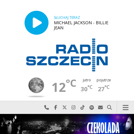
SŁUCHAJ TERAZ
MICHAEL JACKSON - BILLIE
JEAN
°C
jutro
pojutrze
12
°C
°C
30
27
Najlepiej po prostu do nas zadzwoń
Odwiedź nas na Facebook-u
Odwiedź nas na X
Odwiedź nas na Instagram-ie
Odwiedź nas na TikTok-u
Szukaj nas na Spotify
Wyślij do nas w
Szukaj