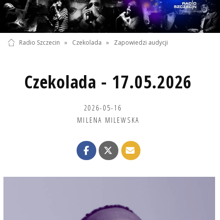
Radio Szczecin
»
Czekolada
»
Zapowiedzi audycji
Czekolada - 17.05.2026
2026-05-16
MILENA MILEWSKA