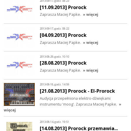
2013-09-17, godz. 08:23
[11.09.2013] Prorock
Zaprasza Maciej Papke.
» więcej
2013-09-17, godz. 08:22
[04.09.2013] Prorock
Zaprasza Maciej Papke.
» więcej
2013-08-29, godz. 10:10
[28.08.2013] Prorock
Zaprasza Maciej Papke.
» więcej
2013-08-18, godz. 14:59
[21.08.2013] Prorock - El-Prorock
Audycja przepełniona elektro-dźwiękami
instrumentu 'moog'. Zaprasza Maciej Papke.
»
więcej
2013-08-14, godz. 19:51
[14.08.2013] Prorock przemawia...