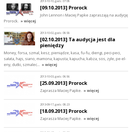
2013-10-10, godz. 07:08
[09.10.2013] Prorock
John Lennon i Maciej Papke zapraszają na audycję
Prorock.
» więcej
2013-10-02, godz. 08:58
[02.10.2013] Ta audycja jest dla
pieniędzy
Money, forsa, szmal, kesz, pieniądze, kasa, fu-fu, diengi, peci-peci,
sałata, hajs, siano, mamona, kapusta, kapucha, kabza, sos, zyle, pe-el-
eny, dutki, szmalec…
» więcej
2013-10-03, godz. 06:56
[25.09.2013] Prorock
Zaprasza Maciej Papke.
» więcej
2013-09-17, godz. 08:23
[18.09.2013] Prorock
Zaprasza Maciej Papke.
» więcej