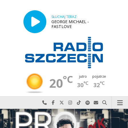
SŁUCHAJ TERAZ
GEORGE MICHAEL -
FASTLOVE
°C
jutro
pojutrze
20
°C
°C
30
32
Najlepiej po prostu do nas zadzwoń
Odwiedź nas na Facebook-u
Odwiedź nas na X
Odwiedź nas na Instagram-ie
Odwiedź nas na TikTok-u
Szukaj nas na Spotify
Wyślij do nas w
Szukaj