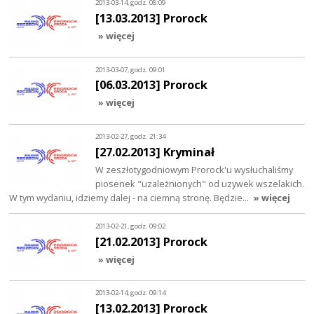
2013-03-14, godz. 08:09
[13.03.2013] Prorock
» więcej
2013-03-07, godz. 09:01
[06.03.2013] Prorock
» więcej
2013-02-27, godz. 21:34
[27.02.2013] Kryminał
W zeszłotygodniowym Prorock'u wysłuchaliśmy
piosenek "uzależnionych" od uzywek wszelakich.
W tym wydaniu, idziemy dalej - na ciemną stronę. Będzie…
» więcej
2013-02-21, godz. 09:02
[21.02.2013] Prorock
» więcej
2013-02-14, godz. 09:14
[13.02.2013] Prorock