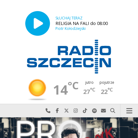
SŁUCHAJ TERAZ
RELIGIA NA FALI do 08:00
Piotr Kołodziejski
°C
jutro
pojutrze
14
°C
°C
27
22
Najlepiej po prostu do nas zadzwoń
Odwiedź nas na Facebook-u
Odwiedź nas na X
Odwiedź nas na Instagram-ie
Odwiedź nas na TikTok-u
Szukaj nas na Spotify
Wyślij do nas w
Szukaj