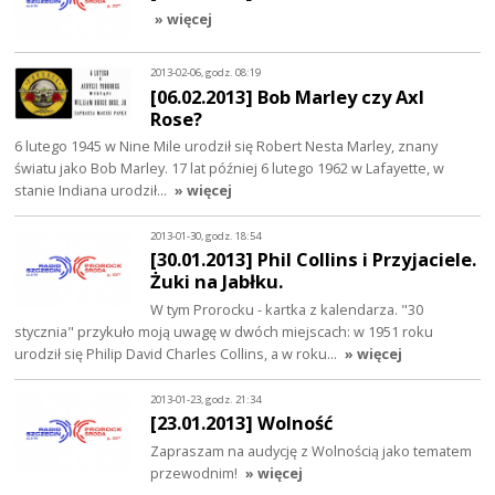
» więcej
2013-02-06, godz. 08:19
[06.02.2013] Bob Marley czy Axl
Rose?
6 lutego 1945 w Nine Mile urodził się Robert Nesta Marley, znany
światu jako Bob Marley. 17 lat później 6 lutego 1962 w Lafayette, w
stanie Indiana urodził…
» więcej
2013-01-30, godz. 18:54
[30.01.2013] Phil Collins i Przyjaciele.
Żuki na Jabłku.
W tym Prorocku - kartka z kalendarza. "30
stycznia" przykuło moją uwagę w dwóch miejscach: w 1951 roku
urodził się Philip David Charles Collins, a w roku…
» więcej
2013-01-23, godz. 21:34
[23.01.2013] Wolność
Zapraszam na audycję z Wolnością jako tematem
przewodnim!
» więcej