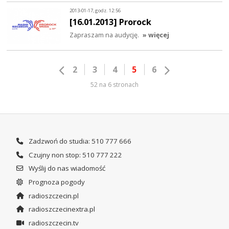
2013-01-17, godz. 12:56
[16.01.2013] Prorock
Zapraszam na audycję.
» więcej
2
3
4
5
6
52 na 6 stronach
Zadzwoń do studia: 510 777 666
Czujny non stop: 510 777 222
Wyślij do nas wiadomość
Prognoza pogody
radioszczecin.pl
radioszczecinextra.pl
radioszczecin.tv