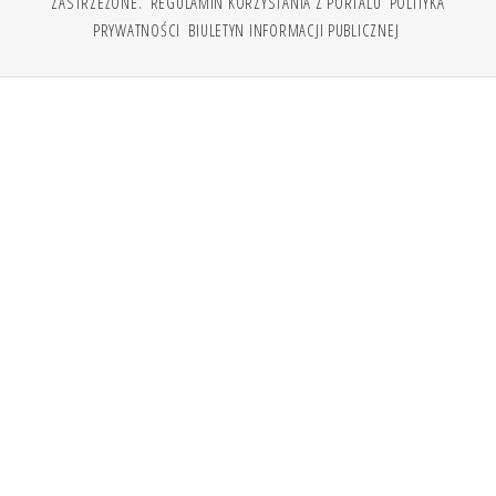
ZASTRZEŻONE.
REGULAMIN KORZYSTANIA Z PORTALU
POLITYKA
PRYWATNOŚCI
BIULETYN INFORMACJI PUBLICZNEJ