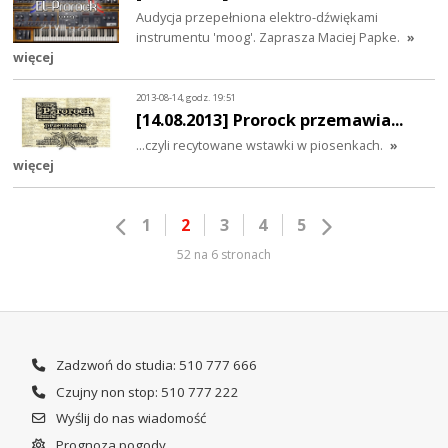
Audycja przepełniona elektro-dźwiękami
instrumentu 'moog'. Zaprasza Maciej Papke.
»
więcej
2013-08-14, godz. 19:51
[14.08.2013] Prorock przemawia...
...czyli recytowane wstawki w piosenkach.
»
więcej
1
2
3
4
5
52 na 6 stronach
Zadzwoń do studia: 510 777 666
Czujny non stop: 510 777 222
Wyślij do nas wiadomość
Prognoza pogody