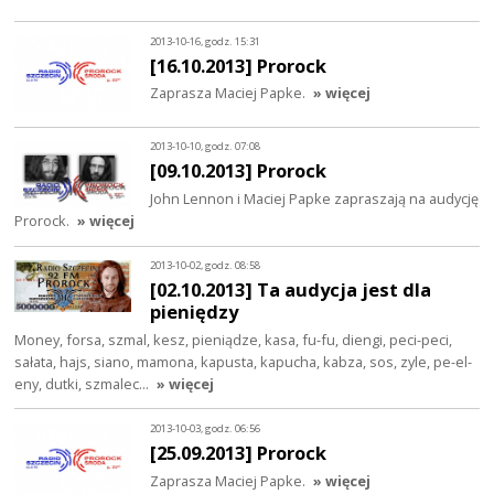
2013-10-16, godz. 15:31
[16.10.2013] Prorock
Zaprasza Maciej Papke.
» więcej
2013-10-10, godz. 07:08
[09.10.2013] Prorock
John Lennon i Maciej Papke zapraszają na audycję
Prorock.
» więcej
2013-10-02, godz. 08:58
[02.10.2013] Ta audycja jest dla
pieniędzy
Money, forsa, szmal, kesz, pieniądze, kasa, fu-fu, diengi, peci-peci,
sałata, hajs, siano, mamona, kapusta, kapucha, kabza, sos, zyle, pe-el-
eny, dutki, szmalec…
» więcej
2013-10-03, godz. 06:56
[25.09.2013] Prorock
Zaprasza Maciej Papke.
» więcej