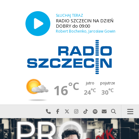
SŁUCHAJ TERAZ
RADIO SZCZECIN NA DZIEŃ
DOBRY do 09:00
Robert Bochenko, Jarosław Gowin
°C
jutro
pojutrze
16
°C
°C
24
30
Najlepiej po prostu do nas zadzwoń
Odwiedź nas na Facebook-u
Odwiedź nas na X
Odwiedź nas na Instagram-ie
Odwiedź nas na TikTok-u
Szukaj nas na Spotify
Wyślij do nas w
Szukaj