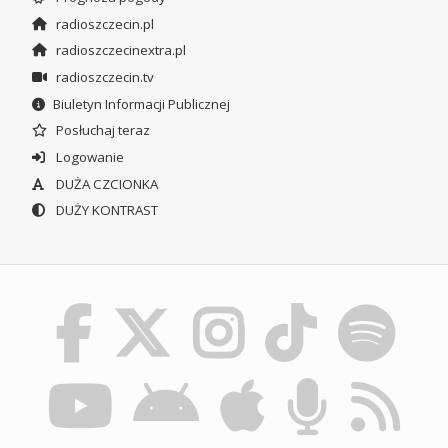
radioszczecin.pl
radioszczecinextra.pl
radioszczecin.tv
Biuletyn Informacji Publicznej
Posłuchaj teraz
Logowanie
DUŻA CZCIONKA
DUŻY KONTRAST