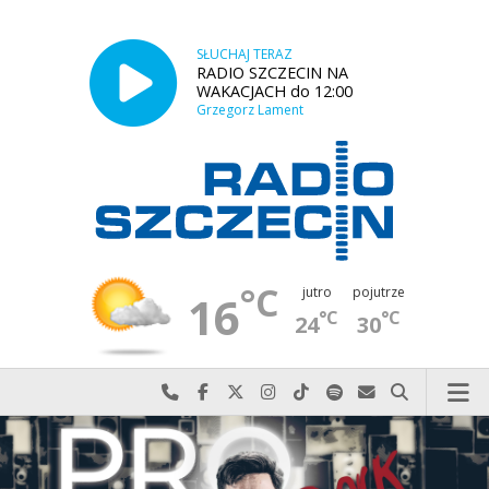
SŁUCHAJ TERAZ
RADIO SZCZECIN NA
WAKACJACH do 12:00
Grzegorz Lament
°C
jutro
pojutrze
16
°C
°C
24
30
Najlepiej po prostu do nas zadzwoń
Odwiedź nas na Facebook-u
Odwiedź nas na X
Odwiedź nas na Instagram-ie
Odwiedź nas na TikTok-u
Szukaj nas na Spotify
Wyślij do nas w
Szukaj