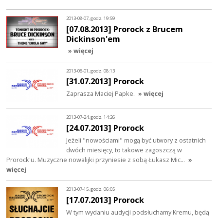
2013-08-07, godz. 19:59
[07.08.2013] Prorock z Brucem
Dickinson'em
» więcej
2013-08-01, godz. 08:13
[31.07.2013] Prorock
Zaprasza Maciej Papke.
» więcej
2013-07-24, godz. 14:26
[24.07.2013] Prorock
Jeżeli "nowościami" mogą być utwory z ostatnich
dwóch miesięcy, to takowe zagoszczą w
Prorock'u. Muzyczne nowalijki przyniesie z sobą Łukasz Mic…
»
więcej
2013-07-15, godz. 06:05
[17.07.2013] Prorock
W tym wydaniu audycji podsłuchamy Kremu, będą