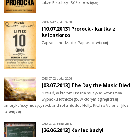
także Pistolety i Róże.
» więcej
2013-06-12, godz. 07:31
[10.07.2013] Prorock - kartka z
kalendarza
Zapraszam - Maciej Papke.
» więcej
2013-07-02, godz. 22:03
[03.07.2013] The Day the Music Died
"Dzień, w którym umarła muzyka" – tonazwa
wypadku lotniczego, w którym zginęli trzej
amerykańscy muzycy rock and rolla: Buddy Holly, Ritchie Valens i Jiles…
» więcej
2013-06-26, godz. 21:45
[26.06.2013] Koniec budy!