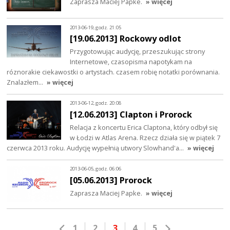
Zaprasza Maciej Papke.
» więcej
2013-06-19, godz. 21:05
[19.06.2013] Rockowy odlot
Przygotowując audycję, przeszukując strony
Internetowe, czasopisma napotykam na
róznorakie ciekawostki o artystach. czasem robię notatki porównania.
Znalazłem…
» więcej
2013-06-12, godz. 20:08
[12.06.2013] Clapton i Prorock
Relacja z koncertu Erica Claptona, który odbył się
w Łodzi w Atlas Arena. Rzecz działa się w piątek 7
czerwca 2013 roku. Audycję wypełnią utwory Slowhand'a…
» więcej
2013-06-05, godz. 06:06
[05.06.2013] Prorock
Zaprasza Maciej Papke.
» więcej
1
2
3
4
5