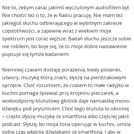
Nie to, żebym zaraz jakimś wyczulonym audiofilem był.
Nie chodzi też o to, że w Radiu pracuję. Nie mam też
jakiegoś słuchu odbierającego w wybitnym zakresie
częstotliwości, a zapewne wraz z wiekiem moje
spektrum jest coraz węższe. Badań słuchu jeszcze sobie
nie robiłem, bo boje się, że to moje dobre nastawienie
popsuje się tymże badaniem.
Niemniej czasem dostaję porażenia, kiedy piosenki,
utwory, muzykę którą znam, słyszę na pierdziakowym
sprzęcie. Choć rozumiem, że czasem to małe radyjko w
kuchni pomaga śpiewać przy krojeniu pieczarek, a
wodoodporny blututowy głośnik daje namiastkę mono-
dźwięku pod prysznicem. Choć tego blututa to obronię
– często słyszę muzykę ze smartfona albo częściej jakiś
podcast. Słyszę, bo moja żona operując w kuchni, umila
sobie czas właśnie dźwiękami ze smartfona. I aby w