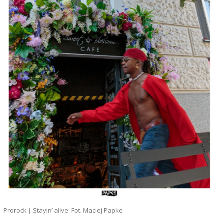
Prorock | Stayin’ alive. Fot. Maciej Papke