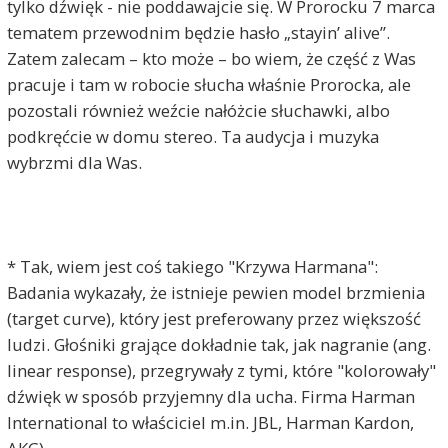
tylko dźwięk - nie poddawajcie się. W Prorocku 7 marca
tematem przewodnim będzie hasło „stayin’ alive”.
Zatem zalecam – kto może – bo wiem, że część z Was
pracuje i tam w robocie słucha właśnie Prorocka, ale
pozostali również weźcie nałóżcie słuchawki, albo
podkręćcie w domu stereo. Ta audycja i muzyka
wybrzmi dla Was.
* Tak, wiem jest coś takiego "Krzywa Harmana":
Badania wykazały, że istnieje pewien model brzmienia
(target curve), który jest preferowany przez większość
ludzi. Głośniki grające dokładnie tak, jak nagranie (ang.
linear response), przegrywały z tymi, które "kolorowały"
dźwięk w sposób przyjemny dla ucha. Firma Harman
International to właściciel m.in. JBL, Harman Kardon,