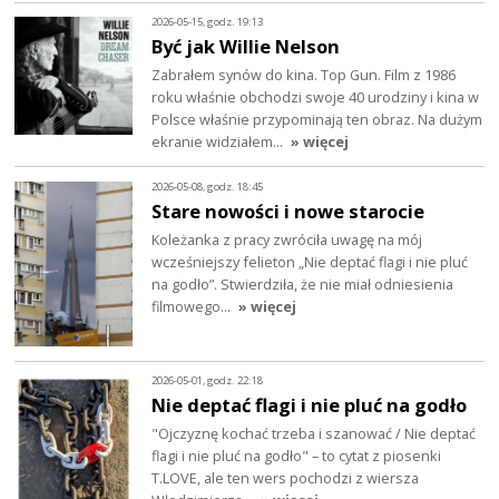
2026-05-15, godz. 19:13
Być jak Willie Nelson
Zabrałem synów do kina. Top Gun. Film z 1986
roku właśnie obchodzi swoje 40 urodziny i kina w
Polsce właśnie przypominają ten obraz. Na dużym
ekranie widziałem…
» więcej
2026-05-08, godz. 18:45
Stare nowości i nowe starocie
Koleżanka z pracy zwróciła uwagę na mój
wcześniejszy felieton „Nie deptać flagi i nie pluć
na godło”. Stwierdziła, że nie miał odniesienia
filmowego…
» więcej
2026-05-01, godz. 22:18
Nie deptać flagi i nie pluć na godło
"Ojczyznę kochać trzeba i szanować / Nie deptać
flagi i nie pluć na godło" – to cytat z piosenki
T.LOVE, ale ten wers pochodzi z wiersza