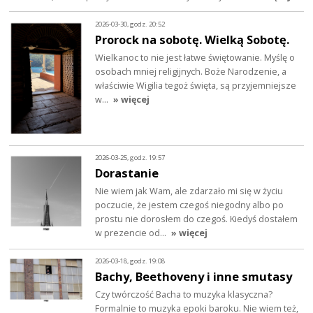
2026-03-30, godz. 20:52
Prorock na sobotę. Wielką Sobotę.
Wielkanoc to nie jest łatwe świętowanie. Myślę o
osobach mniej religijnych. Boże Narodzenie, a
właściwie Wigilia tegoż święta, są przyjemniejsze
w…
» więcej
2026-03-25, godz. 19:57
Dorastanie
Nie wiem jak Wam, ale zdarzało mi się w życiu
poczucie, że jestem czegoś niegodny albo po
prostu nie dorosłem do czegoś. Kiedyś dostałem
w prezencie od…
» więcej
2026-03-18, godz. 19:08
Bachy, Beethoveny i inne smutasy
Czy twórczość Bacha to muzyka klasyczna?
Formalnie to muzyka epoki baroku. Nie wiem też,