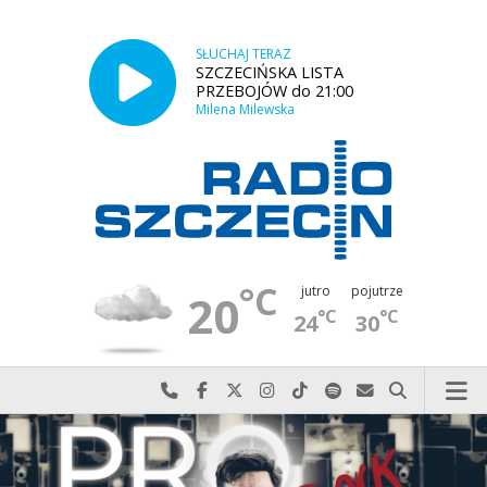
SŁUCHAJ TERAZ
SZCZECIŃSKA LISTA
PRZEBOJÓW do 21:00
Milena Milewska
°C
jutro
pojutrze
20
°C
°C
24
30
Najlepiej po prostu do nas zadzwoń
Odwiedź nas na Facebook-u
Odwiedź nas na X
Odwiedź nas na Instagram-ie
Odwiedź nas na TikTok-u
Szukaj nas na Spotify
Wyślij do nas w
Szukaj