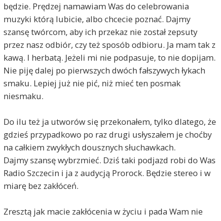
będzie. Prędzej namawiam Was do celebrowania
muzyki którą lubicie, albo chcecie poznać. Dajmy
szansę twórcom, aby ich przekaz nie został zepsuty
przez nasz odbiór, czy też sposób odbioru. Ja mam tak z
kawą. I herbatą. Jeżeli mi nie podpasuje, to nie dopijam.
Nie piję dalej po pierwszych dwóch fałszywych łykach
smaku. Lepiej już nie pić, niż mieć ten posmak
niesmaku.
Do ilu też ja utworów się przekonałem, tylko dlatego, że
gdzieś przypadkowo po raz drugi usłyszałem je choćby
na całkiem zwykłych dousznych słuchawkach.
Dajmy szansę wybrzmieć. Dziś taki podjazd robi do Was
Radio Szczecin i ja z audycją Prorock. Będzie stereo i w
miarę bez zakłóceń.
Zresztą jak macie zakłócenia w życiu i pada Wam nie