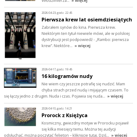
Włodzimierza…
» więcej
2026-04-23, godz. 22:45
Pierwsza krew lat osiemdziesiątych
Zabrałem synów do kina. Pierwsza krew.
Niektórym ten tytuł niewiele mówi, ale w polskiej
dystrybucji jest podpowiedź - „Rambo: pierwsza
krew”. Niektóre…
» więcej
2026-04-17, godz. 19:45
16 kilogramów nudy
Nie wiem czy jeszcze potrafię się nudzić. Mam
chyba strach przed nudą i mijającym czasem. To
się łączy jedno z drugim. Nuda i czas. Pojawia się nuda…
» więcej
2026-04-10, godz. 14:21
Prorock z Księżyca
Kosmiczny, gwiezdny motyw w Prorocku pojawił
się kilka miesięcy temu. Można tej audycji
odsłuchać, można poczytać felieton – kliknijcie tutaj. Dziś…
» więcej