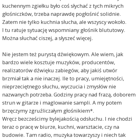
kuchennym zgiełku było coś słychać z tych mikrych
głośniczków, trzeba naprawdę pogłośnić solidnie.
Zatem nie tylko kuchnia słucha, ale wszyscy wokoło.
I tu ratuje sytuację wspomniany głośnik blututowy.
Można słuchać ciszej, a słyszeć więcej.
Nie jestem też purystą dźwiękowym. Ale wiem, jak
bardzo wiele kosztuje muzyków, producentów,
realizatorów dźwięku zabiegów, aby jakiś utwór
brzmiał tak a nie inaczej. Ile to pracy, umiejętności,
nieprzeciętnego słuchu, wyczucia i zmysłów nie
nazwanych potrzeba. Godziny pracy nad frazą, doborem
strun w gitarze i maglowanie sampli. A my potem
brzęczymy zgruźliczałym głośnikiem*.
Wręcz bezcześcimy bylejakością odsłuchu. I nie chodzi
teraz o pracę w biurze, kuchni, warsztacie, czy na
budowie. Tam radio, muzyka towarzyszy i niech tak