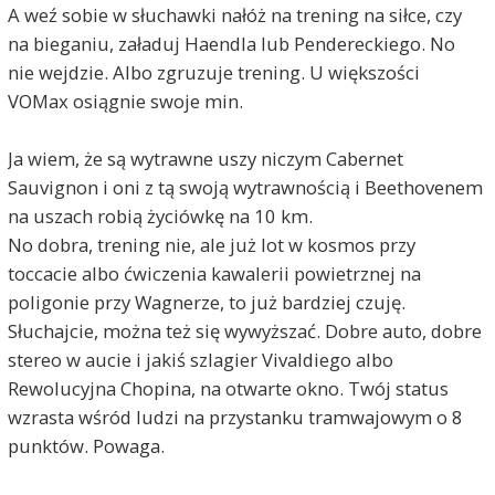
A weź sobie w słuchawki nałóż na trening na siłce, czy
na bieganiu, załaduj Haendla lub Pendereckiego. No
nie wejdzie. Albo zgruzuje trening. U większości
VOMax osiągnie swoje min.
Ja wiem, że są wytrawne uszy niczym Cabernet
Sauvignon i oni z tą swoją wytrawnością i Beethovenem
na uszach robią życiówkę na 10 km.
No dobra, trening nie, ale już lot w kosmos przy
toccacie albo ćwiczenia kawalerii powietrznej na
poligonie przy Wagnerze, to już bardziej czuję.
Słuchajcie, można też się wywyższać. Dobre auto, dobre
stereo w aucie i jakiś szlagier Vivaldiego albo
Rewolucyjna Chopina, na otwarte okno. Twój status
wzrasta wśród ludzi na przystanku tramwajowym o 8
punktów. Powaga.