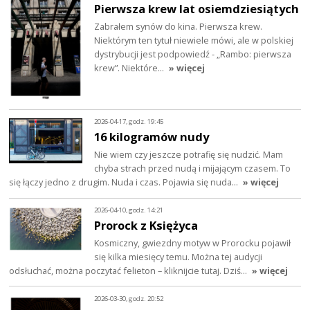
Pierwsza krew lat osiemdziesiątych
Zabrałem synów do kina. Pierwsza krew.
Niektórym ten tytuł niewiele mówi, ale w polskiej
dystrybucji jest podpowiedź - „Rambo: pierwsza
krew”. Niektóre…
» więcej
2026-04-17, godz. 19:45
16 kilogramów nudy
Nie wiem czy jeszcze potrafię się nudzić. Mam
chyba strach przed nudą i mijającym czasem. To
się łączy jedno z drugim. Nuda i czas. Pojawia się nuda…
» więcej
2026-04-10, godz. 14:21
Prorock z Księżyca
Kosmiczny, gwiezdny motyw w Prorocku pojawił
się kilka miesięcy temu. Można tej audycji
odsłuchać, można poczytać felieton – kliknijcie tutaj. Dziś…
» więcej
2026-03-30, godz. 20:52