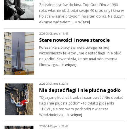
Zabrałem synów do kina. Top Gun. Film z 1986
roku właśnie obchodzi swoje 40 urodziny i kina w
Polsce właśnie przypominają ten obraz. Na dużym
ekranie widziałem…
» więcej
2026-05-08, godz. 18:45
Stare nowości i nowe starocie
Koleżanka z pracy zwróciła uwagę na mój
wcześniejszy felieton „Nie deptać flagi i nie pluć
na godło”. Stwierdziła, że nie miał odniesienia
filmowego…
» więcej
2026-05-01, godz. 22:18
Nie deptać flagi i nie pluć na godło
"Ojczyznę kochać trzeba i szanować / Nie deptać
flagi i nie pluć na godło" – to cytat z piosenki
T.LOVE, ale ten wers pochodzi z wiersza
Włodzimierza…
» więcej
2026-04-23, godz. 22:45