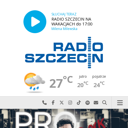
SŁUCHAJ TERAZ
RADIO SZCZECIN NA
WAKACJACH do 17:00
Milena Milewska
°C
jutro
pojutrze
27
°C
°C
20
24
Najlepiej po prostu do nas zadzwoń
Odwiedź nas na Facebook-u
Odwiedź nas na X
Odwiedź nas na Instagram-ie
Odwiedź nas na TikTok-u
Szukaj nas na Spotify
Wyślij do nas w
Szukaj