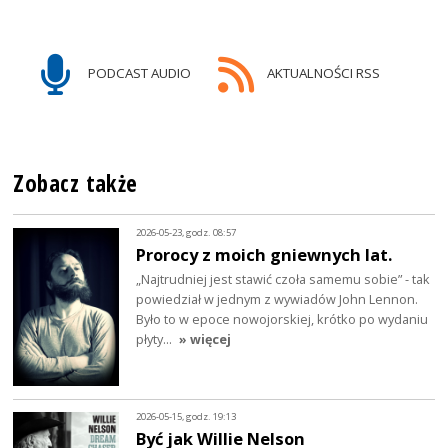
PODCAST AUDIO
AKTUALNOŚCI RSS
Zobacz także
2026-05-23, godz. 08:57
Prorocy z moich gniewnych lat.
„Najtrudniej jest stawić czoła samemu sobie” - tak
powiedział w jednym z wywiadów John Lennon.
Było to w epoce nowojorskiej, krótko po wydaniu
płyty…
» więcej
2026-05-15, godz. 19:13
Być jak Willie Nelson