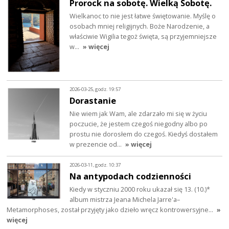
Prorock na sobotę. Wielką Sobotę.
Wielkanoc to nie jest łatwe świętowanie. Myślę o
osobach mniej religijnych. Boże Narodzenie, a
właściwie Wigilia tegoż święta, są przyjemniejsze
w…
» więcej
2026-03-25, godz. 19:57
Dorastanie
Nie wiem jak Wam, ale zdarzało mi się w życiu
poczucie, że jestem czegoś niegodny albo po
prostu nie dorosłem do czegoś. Kiedyś dostałem
w prezencie od…
» więcej
2026-03-11, godz. 10:37
Na antypodach codzienności
Kiedy w styczniu 2000 roku ukazał się 13. (10.)*
album mistrza Jeana Michela Jarre'a–
Metamorphoses, został przyjęty jako dzieło wręcz kontrowersyjne…
»
więcej