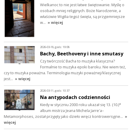
Wielkanoc to nie jest łatwe świętowanie. Myślę o
osobach mniej religijnych. Boże Narodzenie, a
właściwie Wigilia tegoż święta, są przyjemniejsze
w…
» więcej
2026-03-18, godz. 19:08
Bachy, Beethoveny i inne smutasy
Czy twórczość Bacha to muzyka klasyczna?
Formalnie to muzyka epoki baroku. Nie wiem też,
czy to muzyka poważna. Terminologia muzyki poważnej/klasycznej
jest…
» więcej
2026-03-11, godz. 10:37
Na antypodach codzienności
Kiedy w styczniu 2000 roku ukazał się 13. (10.)*
album mistrza Jeana Michela Jarre'a–
Metamorphoses, został przyjęty jako dzieło wręcz kontrowersyjne…
»
więcej