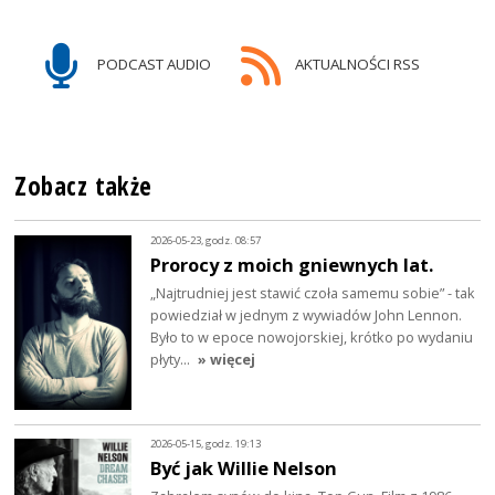
PODCAST AUDIO
AKTUALNOŚCI RSS
Zobacz także
2026-05-23, godz. 08:57
Prorocy z moich gniewnych lat.
„Najtrudniej jest stawić czoła samemu sobie” - tak
powiedział w jednym z wywiadów John Lennon.
Było to w epoce nowojorskiej, krótko po wydaniu
płyty…
» więcej
2026-05-15, godz. 19:13
Być jak Willie Nelson