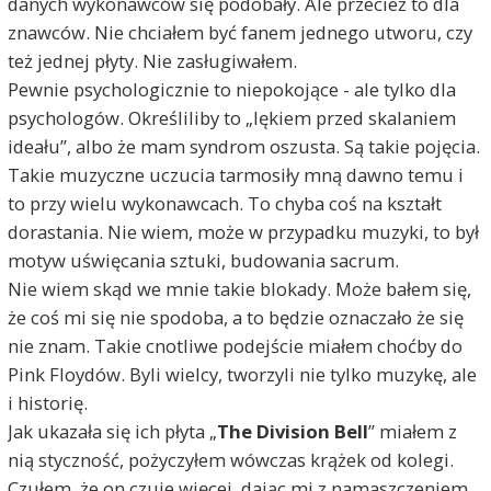
danych wykonawców się podobały. Ale przecież to dla
znawców. Nie chciałem być fanem jednego utworu, czy
też jednej płyty. Nie zasługiwałem.
Pewnie psychologicznie to niepokojące - ale tylko dla
psychologów. Określiliby to „lękiem przed skalaniem
ideału”, albo że mam syndrom oszusta. Są takie pojęcia.
Takie muzyczne uczucia tarmosiły mną dawno temu i
to przy wielu wykonawcach. To chyba coś na kształt
dorastania. Nie wiem, może w przypadku muzyki, to był
motyw uświęcania sztuki, budowania sacrum.
Nie wiem skąd we mnie takie blokady. Może bałem się,
że coś mi się nie spodoba, a to będzie oznaczało że się
nie znam. Takie cnotliwe podejście miałem choćby do
Pink Floydów. Byli wielcy, tworzyli nie tylko muzykę, ale
i historię.
Jak ukazała się ich płyta „
The Division Bell
” miałem z
nią styczność, pożyczyłem wówczas krążek od kolegi.
Czułem, że on czuje więcej, dając mi z namaszczeniem