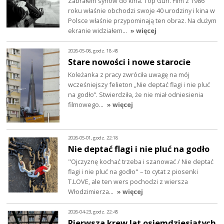
Zabrałem synów do kina. Top Gun. Film z 1986
roku właśnie obchodzi swoje 40 urodziny i kina w
Polsce właśnie przypominają ten obraz. Na dużym
ekranie widziałem…
» więcej
2026-05-08, godz. 18:45
Stare nowości i nowe starocie
Koleżanka z pracy zwróciła uwagę na mój
wcześniejszy felieton „Nie deptać flagi i nie pluć
na godło”. Stwierdziła, że nie miał odniesienia
filmowego…
» więcej
2026-05-01, godz. 22:18
Nie deptać flagi i nie pluć na godło
"Ojczyznę kochać trzeba i szanować / Nie deptać
flagi i nie pluć na godło" – to cytat z piosenki
T.LOVE, ale ten wers pochodzi z wiersza
Włodzimierza…
» więcej
2026-04-23, godz. 22:45
Pierwsza krew lat osiemdziesiątych