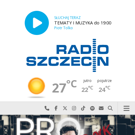
SŁUCHAJ TERAZ
TEMATY I MUZYKA do 19:00
Piotr Tolko
°C
jutro
pojutrze
27
°C
°C
22
24
Najlepiej po prostu do nas zadzwoń
Odwiedź nas na Facebook-u
Odwiedź nas na X
Odwiedź nas na Instagram-ie
Odwiedź nas na TikTok-u
Szukaj nas na Spotify
Wyślij do nas w
Szukaj