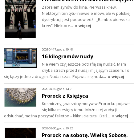
Zabrałem synów do kina. Pierwsza krew.
Niektórym ten tytuł niewiele mówi, ale w polskiej
dystrybucji jest podpowiedź - „Rambo: pierwsza
krew”. Niektóre…
» więcej
2026-04-17, godz. 19:45
16 kilogramów nudy
Nie wiem czy jeszcze potrafię się nudzić. Mam
chyba strach przed nudą i mijającym czasem. To
się łączy jedno z drugim. Nuda i czas. Pojawia się nuda…
» więcej
2026-04-10, godz. 14:21
Prorock z Księżyca
Kosmiczny, gwiezdny motyw w Prorocku pojawił
się kilka miesięcy temu. Można tej audycji
odsłuchać, można poczytać felieton – kliknijcie tutaj. Dziś…
» więcej
2026-03-30, godz. 20:52
Prorock na sobotę. Wielką Sobotę.