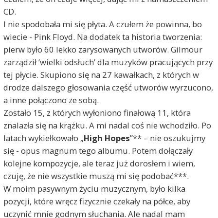
CD.
I nie spodobała mi się płyta. A czułem że powinna, bo
wiecie - Pink Floyd. Na dodatek ta historia tworzenia:
pierw było 60 lekko zarysowanych utworów. Gilmour
zarządził ‘wielki odsłuch’ dla muzyków pracujących przy
tej płycie. Skupiono się na 27 kawałkach, z których w
drodze dalszego głosowania część utworów wyrzucono,
a inne połączono ze sobą.
Zostało 15, z których wyłoniono finałową 11, która
znalazła się na krążku. A mi nadal coś nie wchodziło. Po
latach wykiełkowało „
High Hopes
”** – nie oszukujmy
się - opus magnum tego albumu. Potem dołączały
kolejne kompozycje, ale teraz już dorosłem i wiem,
czuję, że nie wszystkie muszą mi się podobać***.
W moim pasywnym życiu muzycznym, było kilka
pozycji, które wręcz fizycznie czekały na półce, aby
uczynić mnie godnym słuchania. Ale nadal mam