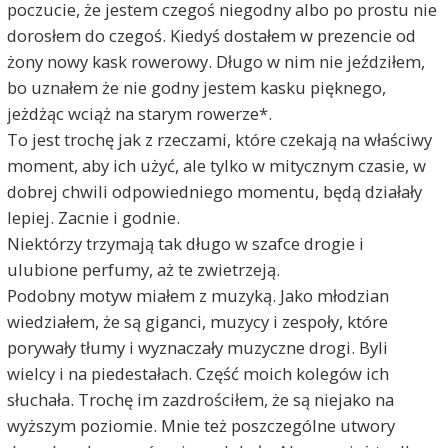
poczucie, że jestem czegoś niegodny albo po prostu nie
dorosłem do czegoś. Kiedyś dostałem w prezencie od
żony nowy kask rowerowy. Długo w nim nie jeździłem,
bo uznałem że nie godny jestem kasku pięknego,
jeżdżąc wciąż na starym rowerze*.
To jest trochę jak z rzeczami, które czekają na właściwy
moment, aby ich użyć, ale tylko w mitycznym czasie, w
dobrej chwili odpowiedniego momentu, będą działały
lepiej. Zacnie i godnie.
Niektórzy trzymają tak długo w szafce drogie i
ulubione perfumy, aż te zwietrzeją.
Podobny motyw miałem z muzyką. Jako młodzian
wiedziałem, że są giganci, muzycy i zespoły, które
porywały tłumy i wyznaczały muzyczne drogi. Byli
wielcy i na piedestałach. Część moich kolegów ich
słuchała. Trochę im zazdrościłem, że są niejako na
wyższym poziomie. Mnie też poszczególne utwory