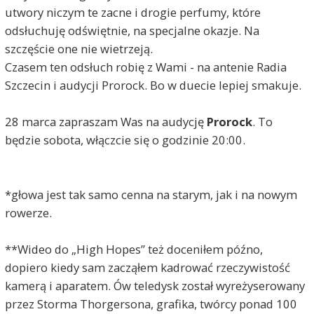
utwory niczym te zacne i drogie perfumy, które
odsłuchuję odświętnie, na specjalne okazje. Na
szczęście one nie wietrzeją.
Czasem ten odsłuch robię z Wami - na antenie Radia
Szczecin i audycji Prorock. Bo w duecie lepiej smakuje.
28 marca zapraszam Was na audycję
Prorock
. To
będzie sobota, włączcie się o godzinie 20:00.
*głowa jest tak samo cenna na starym, jak i na nowym
rowerze.
**Wideo do „High Hopes” też doceniłem późno,
dopiero kiedy sam zacząłem kadrować rzeczywistość
kamerą i aparatem. Ów teledysk został wyreżyserowany
przez Storma Thorgersona, grafika, twórcy ponad 100