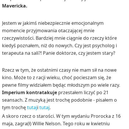
Mavericka.
Jestem w jakimś niebezpiecznie emocjonalnym
momencie przyjmowania otaczającej mnie
rzeczywistości. Bardziej mnie ciągnie do rzeczy które
kiedyś poznałem, niż do nowych. Czy jest psycholog i
terapeuta na sali?! Panie doktorze, czy jestem stary?
Rzecz w tym, że ostatnimi czasy nie mam sił na nowe
kino.
Może to z racji wieku, choć pocieszam się,
że
pewne filmy widziałem
będąc
młodszym
po wiele razy.
Imperium kontratakuje
przestałem liczyć po 21
seansach.
Z muzyką jest trochę podobnie - pisałem o
tym trochę
tutaj
i
tutaj
.
A skoro rzecz o starości. W tym wydaniu Prorocka z 16
maja, zagra(ł) Willie Nelson. Tego roku w kwietniu