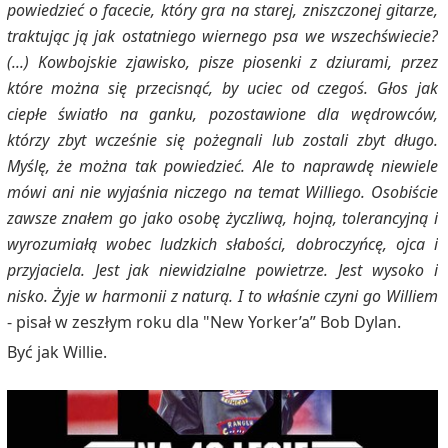
powiedzieć o facecie, który gra na starej, zniszczonej gitarze,
traktując ją jak ostatniego wiernego psa we wszechświecie?
(...) Kowbojskie zjawisko, pisze piosenki z dziurami, przez
które można się przecisnąć, by uciec od czegoś. Głos jak
ciepłe światło na ganku, pozostawione dla wędrowców,
którzy zbyt wcześnie się pożegnali lub zostali zbyt długo.
Myślę, że można tak powiedzieć. Ale to naprawdę niewiele
mówi ani nie wyjaśnia niczego na temat Williego. Osobiście
zawsze znałem go jako osobę życzliwą, hojną, tolerancyjną i
wyrozumiałą wobec ludzkich słabości, dobroczyńcę, ojca i
przyjaciela. Jest jak niewidzialne powietrze. Jest wysoko i
nisko. Żyje w harmonii z naturą. I to właśnie czyni go Williem
- pisał w zeszłym roku dla "New Yorker’a” Bob Dylan.
Być jak Willie.