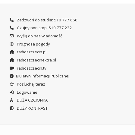
Zadzwoń do studia: 510 777 666
Czujny non stop: 510 777 222
Wyślij do nas wiadomość
Prognoza pogody
radioszczecin.pl
radioszczecinextra.pl
radioszczecin.tv
Biuletyn Informacji Publicznej
Posłuchaj teraz
Logowanie
DUŻA CZCIONKA
DUŻY KONTRAST