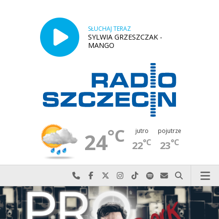
SŁUCHAJ TERAZ
SYLWIA GRZESZCZAK -
MANGO
°C
jutro
pojutrze
24
°C
°C
22
23
Najlepiej po prostu do nas zadzwoń
Odwiedź nas na Facebook-u
Odwiedź nas na X
Odwiedź nas na Instagram-ie
Odwiedź nas na TikTok-u
Szukaj nas na Spotify
Wyślij do nas w
Szukaj