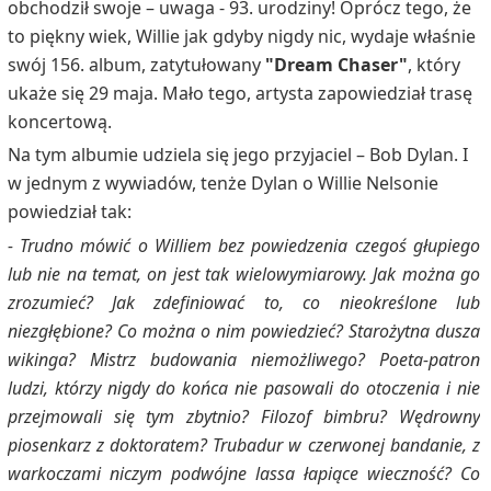
obchodził swoje – uwaga - 93. urodziny! Oprócz tego, że
to piękny wiek, Willie jak gdyby nigdy nic, wydaje właśnie
swój 156. album, zatytułowany
"Dream Chaser"
,
który
ukaże się 29 maja. Mało tego, artysta zapowiedział trasę
koncertową.
Na tym albumie udziela się jego przyjaciel – Bob Dylan. I
w jednym z wywiadów, tenże Dylan o Willie Nelsonie
powiedział tak:
- Trudno mówić o Williem bez powiedzenia czegoś głupiego
lub nie na temat, on jest tak wielowymiarowy. Jak można go
zrozumieć? Jak zdefiniować to, co nieokreślone lub
niezgłębione? Co można o nim powiedzieć? Starożytna dusza
wikinga? Mistrz budowania niemożliwego? Poeta-patron
ludzi, którzy nigdy do końca nie pasowali do otoczenia i nie
przejmowali się tym zbytnio? Filozof bimbru? Wędrowny
piosenkarz z doktoratem? Trubadur w czerwonej bandanie, z
warkoczami niczym podwójne lassa łapiące wieczność? Co