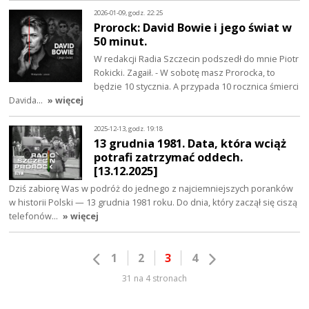
2026-01-09, godz. 22:25
Prorock: David Bowie i jego świat w
50 minut.
W redakcji Radia Szczecin podszedł do mnie Piotr
Rokicki. Zagaił. - W sobotę masz Prorocka, to
będzie 10 stycznia. A przypada 10 rocznica śmierci
Davida…
» więcej
2025-12-13, godz. 19:18
13 grudnia 1981. Data, która wciąż
potrafi zatrzymać oddech.
[13.12.2025]
Dziś zabiorę Was w podróż do jednego z najciemniejszych poranków
w historii Polski — 13 grudnia 1981 roku. Do dnia, który zaczął się ciszą
telefonów…
» więcej
1
2
3
4
31 na 4 stronach