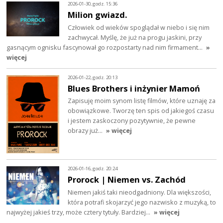
2026-01-30, godz. 15:36
Milion gwiazd.
Człowiek od wieków spoglądał w niebo i się nim
zachwycał. Myślę, że już na progu jaskini, przy
gasnącym ognisku fascynował go rozpostarty nad nim firmament…
»
więcej
2026-01-22, godz. 20:13
Blues Brothers i inżynier Mamoń
Zapisuję moim synom listę filmów, które uznaję za
obowiązkowe. Tworzę ten spis od jakiegoś czasu
i jestem zaskoczony pozytywnie, że pewne
obrazy już…
» więcej
2026-01-16, godz. 20:24
Prorock | Niemen vs. Zachód
Niemen jakiś taki nieodgadniony. Dla większości,
która potrafi skojarzyć jego nazwisko z muzyką, to
najwyżej jakieś trzy, może cztery tytuły. Bardziej…
» więcej