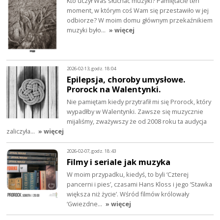
Kto uczył Was słuchać muzyki? Pamiętacie ten
moment, w którym coś Wam się przestawiło w jej
odbiorze? W moim domu głównym przekaźnikiem
muzyki było…
» więcej
2026-02-13, godz. 18:04
Epilepsja, choroby umysłowe.
Prorock na Walentynki.
Nie pamiętam kiedy przytrafił mi się Prorock, który
wypadłby w Walentynki. Zawsze się muzycznie
mijaliśmy, zważywszy że od 2008 roku ta audycja
zaliczyła…
» więcej
2026-02-07, godz. 18:43
Filmy i seriale jak muzyka
W moim przypadku, kiedyś, to byli ‘Czterej
pancerni i pies’, czasami Hans Kloss i jego ‘Stawka
większa niż życie’. Wśród filmów królowały
‘Gwiezdne…
» więcej