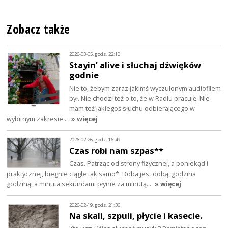
Zobacz także
2026-03-05, godz. 22:10
Stayin’ alive i słuchaj dźwięków
godnie
Nie to, żebym zaraz jakimś wyczulonym audiofilem
był. Nie chodzi też o to, że w Radiu pracuję. Nie
mam też jakiegoś słuchu odbierającego w
wybitnym zakresie…
» więcej
2026-02-26, godz. 16:49
Czas robi nam szpas**
Czas. Patrząc od strony fizycznej, a poniekąd i
praktycznej, biegnie ciągle tak samo*. Doba jest dobą, godzina
godziną, a minuta sekundami płynie za minutą…
» więcej
2026-02-19, godz. 21:36
Na skali, szpuli, płycie i kasecie.