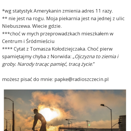
*wg statystyk Amerykanin zmienia adres 11 razy.
** nie jest na rogu. Moja piekarnia jest na jednej z ulic
Niebuszewa. Wiecie gdzie.
***choć w mych przeprowadzkach mieszkałem w
Centrum i Śródmieściu
**** Cytat z Tomasza Kołodziejczaka. Choć pierw
spamiętajmy chyba z Norwida: „
Ojczyzna to ziemia i
groby. Narody tracąc pamięć, tracą życie
.”
możesz pisać do mnie: papke@radioszczecin.pl