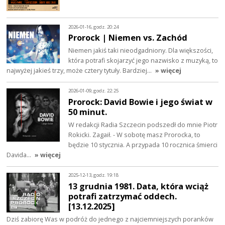
2026-01-16, godz. 20:24
Prorock | Niemen vs. Zachód
Niemen jakiś taki nieodgadniony. Dla większości,
która potrafi skojarzyć jego nazwisko z muzyką, to
najwyżej jakieś trzy, może cztery tytuły. Bardziej…
» więcej
2026-01-09, godz. 22:25
Prorock: David Bowie i jego świat w
50 minut.
W redakcji Radia Szczecin podszedł do mnie Piotr
Rokicki. Zagaił. - W sobotę masz Prorocka, to
będzie 10 stycznia. A przypada 10 rocznica śmierci
Davida…
» więcej
2025-12-13, godz. 19:18
13 grudnia 1981. Data, która wciąż
potrafi zatrzymać oddech.
[13.12.2025]
Dziś zabiorę Was w podróż do jednego z najciemniejszych poranków