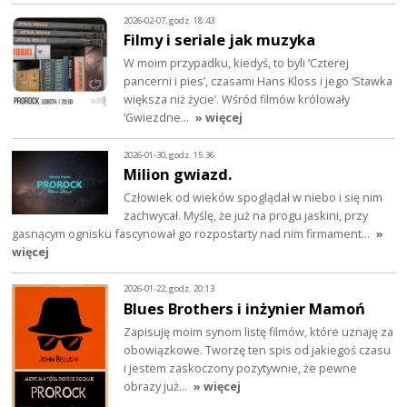
2026-02-07, godz. 18:43
Filmy i seriale jak muzyka
W moim przypadku, kiedyś, to byli ‘Czterej
pancerni i pies’, czasami Hans Kloss i jego ‘Stawka
większa niż życie’. Wśród filmów królowały
‘Gwiezdne…
» więcej
2026-01-30, godz. 15:36
Milion gwiazd.
Człowiek od wieków spoglądał w niebo i się nim
zachwycał. Myślę, że już na progu jaskini, przy
gasnącym ognisku fascynował go rozpostarty nad nim firmament…
»
więcej
2026-01-22, godz. 20:13
Blues Brothers i inżynier Mamoń
Zapisuję moim synom listę filmów, które uznaję za
obowiązkowe. Tworzę ten spis od jakiegoś czasu
i jestem zaskoczony pozytywnie, że pewne
obrazy już…
» więcej