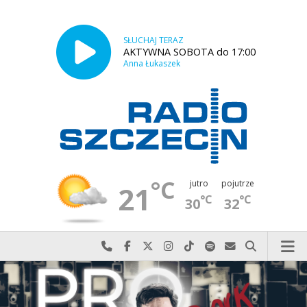
SŁUCHAJ TERAZ
AKTYWNA SOBOTA do 17:00
Anna Łukaszek
°C
jutro
pojutrze
21
°C
°C
30
32
Najlepiej po prostu do nas zadzwoń
Odwiedź nas na Facebook-u
Odwiedź nas na X
Odwiedź nas na Instagram-ie
Odwiedź nas na TikTok-u
Szukaj nas na Spotify
Wyślij do nas w
Szukaj