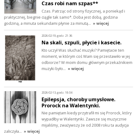
Czas robi nam szpas**
Czas. Patrząc od strony fizycznej, a poniekąd i
praktycznej, biegnie ciągle tak samo*. Doba jest dobą, godzina
godziną, a minuta sekundami płynie za minutą…
» więcej
2026-02-19, godz. 21:36
Na skali, szpuli, płycie i kasecie.
Kto uczył Was słuchać muzyki? Pamiętacie ten
moment, w którym coś Wam się przestawiło w jej
odbiorze? W moim domu głównym przekaźnikiem
muzyki było…
» więcej
2026-02-13, godz. 18:04
Epilepsja, choroby umysłowe.
Prorock na Walentynki.
Nie pamiętam kiedy przytrafił mi się Prorock, który
wypadłby w Walentynki. Zawsze się muzycznie
mijaliśmy, zważywszy że od 2008 roku ta audycja
zaliczyła…
» więcej