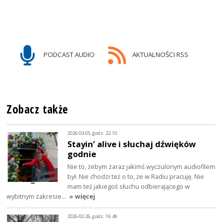
PODCAST AUDIO
AKTUALNOŚCI RSS
Zobacz także
2026-03-05, godz. 22:10
Stayin’ alive i słuchaj dźwięków
godnie
Nie to, żebym zaraz jakimś wyczulonym audiofilem
był. Nie chodzi też o to, że w Radiu pracuję. Nie
mam też jakiegoś słuchu odbierającego w
wybitnym zakresie…
» więcej
2026-02-26, godz. 16:49