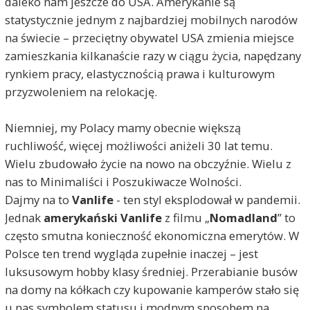
daleko nam jeszcze do USA. Amerykanie są
statystycznie jednym z najbardziej mobilnych narodów
na świecie – przeciętny obywatel USA zmienia miejsce
zamieszkania kilkanaście razy w ciągu życia, napędzany
rynkiem pracy, elastycznością prawa i kulturowym
przyzwoleniem na relokację.
Niemniej, my Polacy mamy obecnie większą
ruchliwość, więcej możliwości aniżeli 30 lat temu.
Wielu zbudowało życie na nowo na obczyźnie. Wielu z
nas to Minimaliści i Poszukiwacze Wolności.
Dajmy na to
Vanlife
- ten styl eksplodował w pandemii.
Jednak
amerykański Vanlife
z filmu „
Nomadland
” to
często smutna konieczność ekonomiczna emerytów. W
Polsce ten trend wygląda zupełnie inaczej – jest
luksusowym hobby klasy średniej. Przerabianie busów
na domy na kółkach czy kupowanie kamperów stało się
u nas symbolem statusu i modnym sposobem na