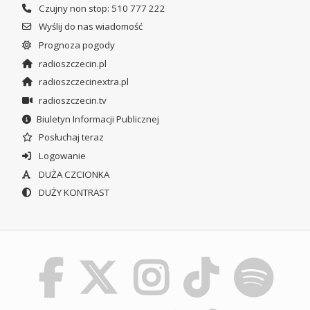
Czujny non stop: 510 777 222
Wyślij do nas wiadomość
Prognoza pogody
radioszczecin.pl
radioszczecinextra.pl
radioszczecin.tv
Biuletyn Informacji Publicznej
Posłuchaj teraz
Logowanie
DUŻA CZCIONKA
DUŻY KONTRAST