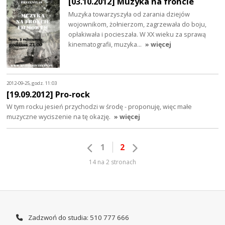
[03.10.2012] Muzyka na froncie
Muzyka towarzyszyła od zarania dziejów
wojownikom, żołnierzom, zagrzewała do boju,
opłakiwała i pocieszała. W XX wieku za sprawą
kinematografii, muzyka…
» więcej
2012-09-25, godz. 11:03
[19.09.2012] Pro-rock
W tym rocku jesień przychodzi w środę - proponuję, więc małe
muzyczne wyciszenie na tę okazję.
» więcej
1
2
14 na 2 stronach
Zadzwoń do studia: 510 777 666