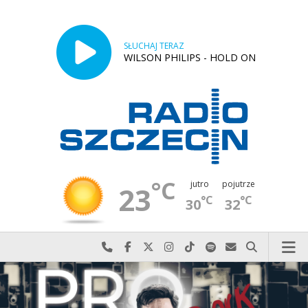
SŁUCHAJ TERAZ
WILSON PHILIPS - HOLD ON
°C
jutro
pojutrze
23
°C
°C
30
32
Najlepiej po prostu do nas zadzwoń
Odwiedź nas na Facebook-u
Odwiedź nas na X
Odwiedź nas na Instagram-ie
Odwiedź nas na TikTok-u
Szukaj nas na Spotify
Wyślij do nas w
Szukaj