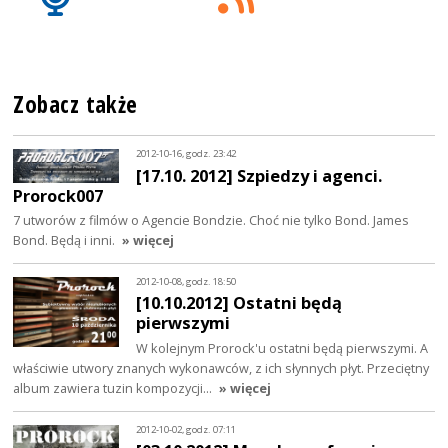
Zobacz także
2012-10-16, godz. 23:42
[17.10. 2012] Szpiedzy i agenci.
Prorock007
7 utworów z filmów o Agencie Bondzie. Choć nie tylko Bond. James
Bond. Będą i inni.
» więcej
2012-10-08, godz. 18:50
[10.10.2012] Ostatni będą
pierwszymi
W kolejnym Prorock'u ostatni będą pierwszymi. A
właściwie utwory znanych wykonawców, z ich słynnych płyt. Przeciętny
album zawiera tuzin kompozycji…
» więcej
2012-10-02, godz. 07:11