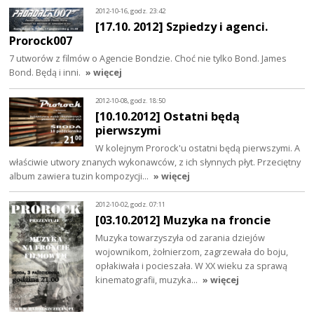
2012-10-16, godz. 23:42
[17.10. 2012] Szpiedzy i agenci.
Prorock007
7 utworów z filmów o Agencie Bondzie. Choć nie tylko Bond. James
Bond. Będą i inni.
» więcej
2012-10-08, godz. 18:50
[10.10.2012] Ostatni będą
pierwszymi
W kolejnym Prorock'u ostatni będą pierwszymi. A
właściwie utwory znanych wykonawców, z ich słynnych płyt. Przeciętny
album zawiera tuzin kompozycji…
» więcej
2012-10-02, godz. 07:11
[03.10.2012] Muzyka na froncie
Muzyka towarzyszyła od zarania dziejów
wojownikom, żołnierzom, zagrzewała do boju,
opłakiwała i pocieszała. W XX wieku za sprawą
kinematografii, muzyka…
» więcej