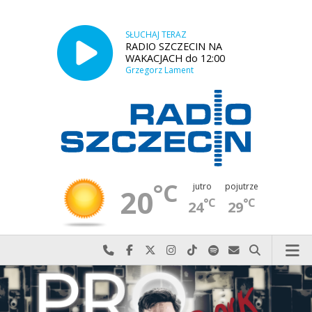
SŁUCHAJ TERAZ
RADIO SZCZECIN NA
WAKACJACH do 12:00
Grzegorz Lament
°C
jutro
pojutrze
20
°C
°C
24
29
Najlepiej po prostu do nas zadzwoń
Odwiedź nas na Facebook-u
Odwiedź nas na X
Odwiedź nas na Instagram-ie
Odwiedź nas na TikTok-u
Szukaj nas na Spotify
Wyślij do nas w
Szukaj