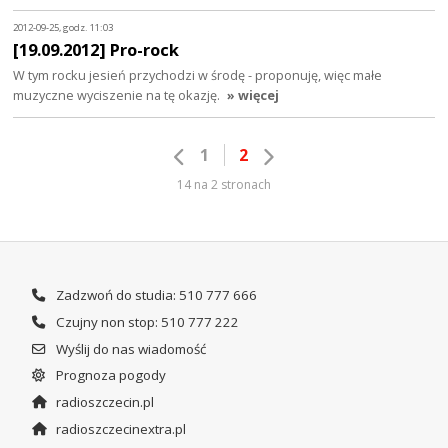
2012-09-25, godz. 11:03
[19.09.2012] Pro-rock
W tym rocku jesień przychodzi w środę - proponuję, więc małe
muzyczne wyciszenie na tę okazję.
» więcej
1
2
14 na 2 stronach
Zadzwoń do studia: 510 777 666
Czujny non stop: 510 777 222
Wyślij do nas wiadomość
Prognoza pogody
radioszczecin.pl
radioszczecinextra.pl