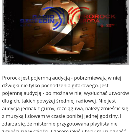
Prorock jest pojemną audycją - pobrzmiewają w niej
dźwięki nie tylko pochodzenia gitarowego. Jest
pojemną audycją - bo można w niej wysłuchać utworów
długich, takich powyżej średniej radiowej. Nie jest
audycją jednak z gumy, rozciągliwą, należy zmieścić się
z muzyką i słowem w czasie poniżej jednej godziny. I
zdarza się, że misternie przygotowana playlista nie
zmieści się w całości. Czasem jakiś utwór musi odpaść.