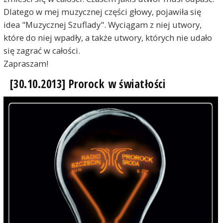
Dlatego w mej muzycznej części głowy, pojawiła się
idea "Muzycznej Szuflady". Wyciągam z niej utwory,
które do niej wpadły, a także utwory, których nie udało
się zagrać w całości.
Zapraszam!
[30.10.2013] Prorock w światłości