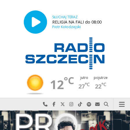
SŁUCHAJ TERAZ
RELIGIA NA FALI do 08:00
Piotr Kołodziejski
°C
jutro
pojutrze
12
°C
°C
27
22
Najlepiej po prostu do nas zadzwoń
Odwiedź nas na Facebook-u
Odwiedź nas na X
Odwiedź nas na Instagram-ie
Odwiedź nas na TikTok-u
Szukaj nas na Spotify
Wyślij do nas w
Szukaj