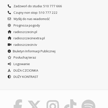
Zadzwoń do studia: 510 777 666
Czujny non stop: 510 777 222
Wyślij do nas wiadomość
Prognoza pogody
radioszczecin.pl
radioszczecinextra.pl
radioszczecin.tv
Biuletyn Informacji Publicznej
Posłuchaj teraz
Logowanie
DUŻA CZCIONKA
DUŻY KONTRAST