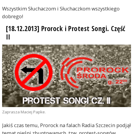
Wszystkim Słuchaczom i Słuchaczkom wszystkiego
dobrego!
[18.12.2013] Prorock i Protest Songi. Część
II
Zaprasza Maciej Papke.
Jakiś czas temu, Prorock na falach Radia Szczecin podjął
temat pieśni zbuntowanych, tzw. protest-songów.