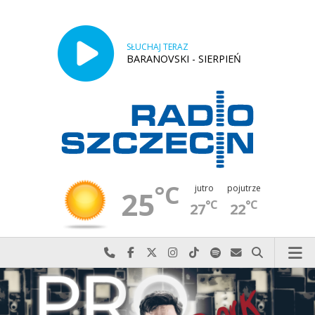
SŁUCHAJ TERAZ
BARANOVSKI - SIERPIEŃ
°C
jutro
pojutrze
25
°C
°C
27
22
Najlepiej po prostu do nas zadzwoń
Odwiedź nas na Facebook-u
Odwiedź nas na X
Odwiedź nas na Instagram-ie
Odwiedź nas na TikTok-u
Szukaj nas na Spotify
Wyślij do nas w
Szukaj