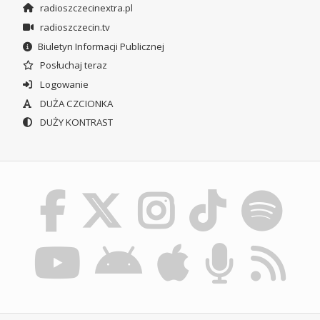
radioszczecinextra.pl
radioszczecin.tv
Biuletyn Informacji Publicznej
Posłuchaj teraz
Logowanie
DUŻA CZCIONKA
DUŻY KONTRAST