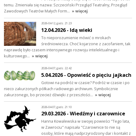
temu. Zmieniała się nazwa: Szczeciński Przegląd Teatralny, Przegląd
Zawodowych Teatrów Małych Form…
» więcej
2026-04-12, godz. 21:23
12.04.2026 - Idą wieki
To nieporozumienie mówić o mrokach
średniowiecza. Choć kojarzone z zacofaniem, tak
naprawdę było czasem intensywnego rozwoju intelektualnego i
kulturowego…
» więcej
2026-04-07, godz. 22:42
5.04.2026 - Opowieść o pięciu jajkach
Gotowi na podróż w czasie? Podróż w czasie i po
nieco zakurzonych półkach radiowego archiwum. Symbolicznie
zakurzonego, bo przecież dźwięki z przeszłości…
» więcej
2026-04-07, godz. 21:10
29.03.2026 - Wiedźmy i czarownice
Hanna Kowalewska w swojej powieści "Tego lata,
w Zawrociu" napisała "Czarownice to nie są
osoby, które mają nadprzyrodzony dar i kontakt z