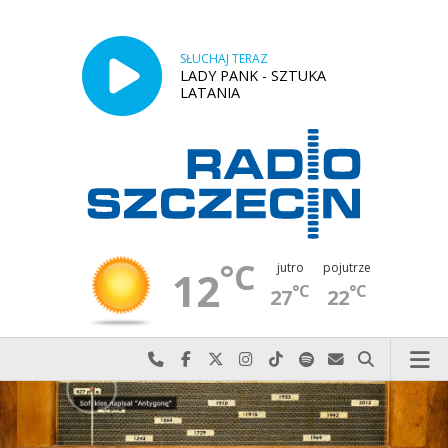
SŁUCHAJ TERAZ
LADY PANK - SZTUKA
LATANIA
°C
jutro
pojutrze
12
°C
°C
27
22
Najlepiej po prostu do nas zadzwoń
Odwiedź nas na Facebook-u
Odwiedź nas na X
Odwiedź nas na Instagram-ie
Odwiedź nas na TikTok-u
Szukaj nas na Spotify
Wyślij do nas w
Szukaj