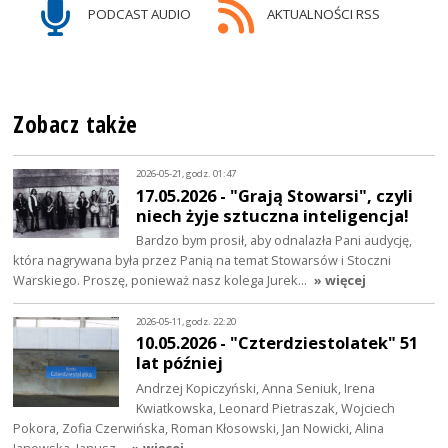
PODCAST AUDIO
AKTUALNOŚCI RSS
Zobacz także
2026-05-21, godz. 01:47
17.05.2026 - "Grają Stowarsi", czyli
niech żyje sztuczna inteligencja!
Bardzo bym prosił, aby odnalazła Pani audycję,
która nagrywana była przez Panią na temat Stowarsów i Stoczni
Warskiego. Proszę, ponieważ nasz kolega Jurek…
» więcej
2026-05-11, godz. 22:20
10.05.2026 - "Czterdziestolatek" 51
lat później
Andrzej Kopiczyński, Anna Seniuk, Irena
Kwiatkowska, Leonard Pietraszak, Wojciech
Pokora, Zofia Czerwińska, Roman Kłosowski, Jan Nowicki, Alina