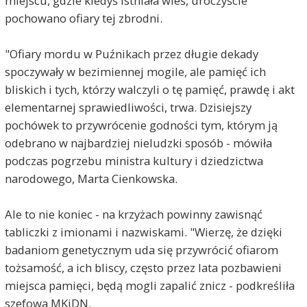
miejscu, gdzie kiedyś istniała wieś, uroczyście
pochowano ofiary tej zbrodni.
"Ofiary mordu w Puźnikach przez długie dekady
spoczywały w bezimiennej mogile, ale pamięć ich
bliskich i tych, którzy walczyli o tę pamięć, prawdę i akt
elementarnej sprawiedliwości, trwa. Dzisiejszy
pochówek to przywrócenie godności tym, którym ją
odebrano w najbardziej nieludzki sposób - mówiła
podczas pogrzebu ministra kultury i dziedzictwa
narodowego, Marta Cienkowska.
Ale to nie koniec - na krzyżach powinny zawisnąć
tabliczki z imionami i nazwiskami. "Wierzę, że dzięki
badaniom genetycznym uda się przywrócić ofiarom
tożsamość, a ich bliscy, często przez lata pozbawieni
miejsca pamięci, będą mogli zapalić znicz - podkreśliła
szefowa MKiDN.