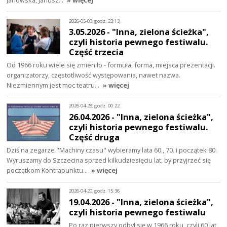
Janowska, Janusz…
» więcej
2026-05-03, godz. 23:13
3.05.2026 - "Inna, zielona ścieżka",
czyli historia pewnego festiwalu.
Część trzecia
Od 1966 roku wiele się zmieniło - formuła, forma, miejsca prezentacji.
organizatorzy, częstotliwość występowania, nawet nazwa.
Niezmiennym jest moc teatru…
» więcej
2026-04-28, godz. 00:22
26.04.2026 - "Inna, zielona ścieżka",
czyli historia pewnego festiwalu.
Część druga
Dziś na zegarze "Machiny czasu" wybieramy lata 60., 70. i początek 80.
Wyruszamy do Szczecina sprzed kilkudziesięciu lat, by przyjrzeć się
początkom Kontrapunktu…
» więcej
2026-04-20, godz. 15:36
19.04.2026 - "Inna, zielona ścieżka",
czyli historia pewnego festiwalu
Po raz pierwszy odbył się w 1966 roku, czyli 60 lat