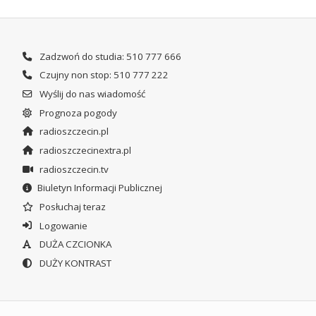
Zadzwoń do studia: 510 777 666
Czujny non stop: 510 777 222
Wyślij do nas wiadomość
Prognoza pogody
radioszczecin.pl
radioszczecinextra.pl
radioszczecin.tv
Biuletyn Informacji Publicznej
Posłuchaj teraz
Logowanie
DUŻA CZCIONKA
DUŻY KONTRAST