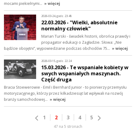
mocami piekielnymi…
» więcej
2026-03-24, godz. 23:48
22.03.2026 - "Wielki, absolutnie
normalny człowiek"
Marian Turski - świadek historii, obrońca prawdy i
propagator edukacji o Zagładzie. Słowa: „Nie
bądźcie obojętni”, wypowiedziane podczas obchodów 75…
» więcej
2026-03-15, godz. 22:24
15.03.2026 - Te wspaniałe kobiety w
swych wspaniałych maszynach.
Część druga
Bracia Stoewerowie - Emil i Bernhard junior - to pionierzy przemysłu
motoryzacyjnego, którzy przez kilkadziesiąt lat wpływali na rozwój
branży samochodowej…
» więcej
1
2
3
4
5
47 na 5 stronach