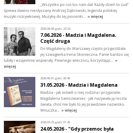
„Wszystko po coś los nam dał. Każdy dzień to cud”
śpiewa dawno niesłyszany Andrzej Dąbrowski, legenda polskiej
muzyki rozrywkowej. Muzykę do tej piosenki…
» więcej
2026-06-09, godz. 23:24
7.06.2026 - Madzia i Magdalena.
Część druga
Do Magdaleny do Warszawy często przyjeżdżała
jej szwagierka Irena Skonieczna. Panie bardzo się
lubiły i wzajemnie wspierały. Pewnego wieczoru, korzystając…
»
więcej
2026-06-01, godz. 00:40
31.05.2026 - Madzia i Magdalena
Madzia - jak mówili o niej rodzina i przyjaciele.
Magdalena Samozwaniec - jak nazywała ją reszta
świata, choć nie było to jej prawdziwe nazwisko.
Wnuczka…
» więcej
2026-05-25, godz. 01:45
24.05.2026 - "Gdy przemoc była