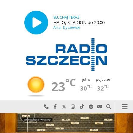
SŁUCHAJ TERAZ
HALO, STADION do 20:00
Artur Dyczewski
°C
jutro
pojutrze
23
°C
°C
30
32
Najlepiej po prostu do nas zadzwoń
Odwiedź nas na Facebook-u
Odwiedź nas na X
Odwiedź nas na Instagram-ie
Odwiedź nas na TikTok-u
Szukaj nas na Spotify
Wyślij do nas w
Szukaj