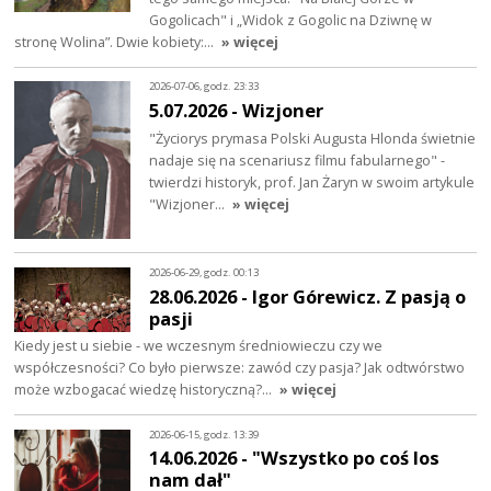
Gogolicach" i „Widok z Gogolic na Dziwnę w
stronę Wolina”. Dwie kobiety:…
» więcej
2026-07-06, godz. 23:33
5.07.2026 - Wizjoner
"Życiorys prymasa Polski Augusta Hlonda świetnie
nadaje się na scenariusz filmu fabularnego" -
twierdzi historyk, prof. Jan Żaryn w swoim artykule
"Wizjoner…
» więcej
2026-06-29, godz. 00:13
28.06.2026 - Igor Górewicz. Z pasją o
pasji
Kiedy jest u siebie - we wczesnym średniowieczu czy we
współczesności? Co było pierwsze: zawód czy pasja? Jak odtwórstwo
może wzbogacać wiedzę historyczną?…
» więcej
2026-06-15, godz. 13:39
14.06.2026 - "Wszystko po coś los
nam dał"