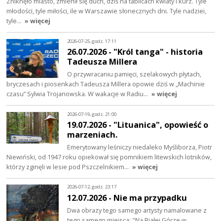
Zniknęło miasto, zmienił się duch, dziś na tablicach kwiaty i kurz. Tyle
młodości, tyle miłości, ile w Warszawie słonecznych dni. Tyle nadziei,
tyle…
» więcej
2026-07-25, godz. 17:11
26.07.2026 - "Król tanga" - historia
Tadeusza Millera
O przywracaniu pamięci, szelakowych płytach,
bryczesach i piosenkach Tadeusza Millera opowie dziś w „Machinie
czasu” Sylwia Trojanowska. W wakacje w Radiu…
» więcej
2026-07-19, godz. 21:00
19.07.2026 - "Lituanica", opowieść o
marzeniach.
Emerytowany leśniczy niedaleko Myśliborza, Piotr
Niewiński, od 1947 roku opiekował się pomnikiem litewskich lotników,
którzy zginęli w lesie pod Pszczelnikiem…
» więcej
2026-07-12, godz. 23:17
12.07.2026 - Nie ma przypadku
Dwa obrazy tego samego artysty namalowane z
tego samego miejsca: "Na Białej Górze w