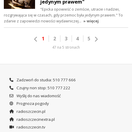
jedynym prawem"
"Epicka opowieść o zemście, utracie i nadziei,
rozgrywająca się w czasach, gdy przemoc była jedynym prawem." To
zdanie z zapowiedzi nowości wydawniczej…
» więcej
1
2
3
4
5
47 na 5 stronach
Zadzwoń do studia: 510 777 666
Czujny non stop: 510 777 222
Wyślij do nas wiadomość
Prognoza pogody
radioszczecin.pl
radioszczecinextra.pl
radioszczecin.tv